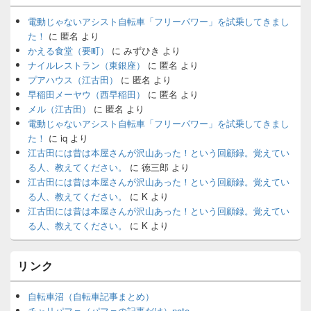
電動じゃないアシスト自転車「フリーパワー」を試乗してきまし
た！
に
匿名
より
かえる食堂（要町）
に
みずひき
より
ナイルレストラン（東銀座）
に
匿名
より
プアハウス（江古田）
に
匿名
より
早稲田メーヤウ（西早稲田）
に
匿名
より
メル（江古田）
に
匿名
より
電動じゃないアシスト自転車「フリーパワー」を試乗してきまし
た！
に
iq
より
江古田には昔は本屋さんが沢山あった！という回顧録。覚えてい
る人、教えてください。
に
徳三郎
より
江古田には昔は本屋さんが沢山あった！という回顧録。覚えてい
る人、教えてください。
に
K
より
江古田には昔は本屋さんが沢山あった！という回顧録。覚えてい
る人、教えてください。
に
K
より
リンク
自転車沼（自転車記事まとめ）
チャリパフェ（パフェの記事だけ）note