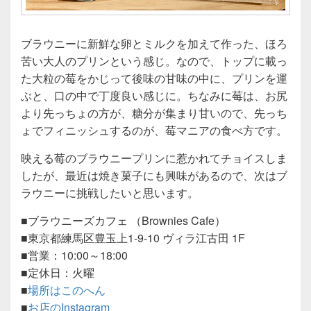
ブラウニーに新鮮な卵とミルクを加えて作った、ほろ
苦い大人のプリンという感じ。なので、トップに載っ
た大粒の莓をかじって後味の甘味の中に、プリンを運
ぶと、口の中で丁度良い感じに。ちなみに莓は、お尻
より先っちょの方が、糖分が集まり甘いので、先っち
ょでフィニッシュするのが、莓マニアの食べ方です。
映える莓のブラウニープリンに惹かれてチョイスしま
したが、最近は焼き菓子にも興味があるので、次はブ
ラウニーに挑戦したいと思います。
■ブラウニーズカフェ （Brownies Cafe）
■東京都練馬区豊玉上1-9-10 ヴィラ江古田 1F
■営業：10:00～18:00
■定休日：火曜
■
場所はこのへん
■
お店のInstagram