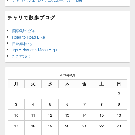
チャリで散歩ブログ
四季彩ペダル
Road to Road Bike
自転車日記
+†+† Hysteric Moon †+†+
ただポタ！
2026年8月
月
火
水
木
金
土
日
1
2
3
4
5
6
7
8
9
10
11
12
13
14
15
16
17
18
19
20
21
22
23