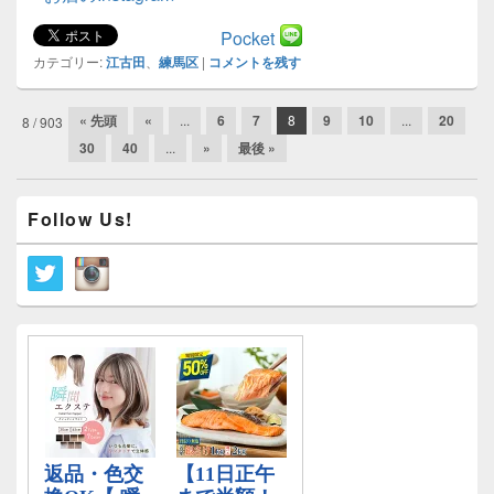
Pocket
カテゴリー:
江古田
、
練馬区
|
コメントを残す
投
« 先頭
«
...
6
7
8
9
10
...
20
8 / 903
稿
30
40
...
»
最後 »
ナ
ビ
メ
ゲ
Follow Us!
イ
ー
ン
シ
サ
イ
ョ
ド
ン
バ
ー
ウ
ィ
ジ
ェ
ッ
ト
エ