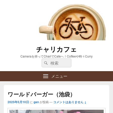
チャリカフェ
Cameraを持ってChariでCafeへ！Coffeeや時々Curry
検
検
索:
索
メニュー
ワールドバーガー（池袋）
2025年5月10日
に
gan
が投稿
—
コメントはありません ↓