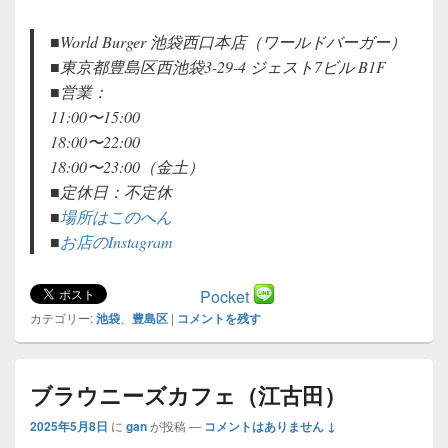
■World Burger 池袋西口本店（ワールドバーガー）
■東京都豊島区西池袋3-29-4 ジェスト7ビル B1F
■営業：
11:00〜15:00
18:00〜22:00
18:00〜23:00（金土）
■定休日：不定休
■
場所はこのへん
■
お店のInstagram
Pocket
カテゴリー:
池袋
、
豊島区
|
コメントを残す
ブラウニーズカフェ（江古田）
2025年5月8日
に
gan
が投稿
—
コメントはありません ↓