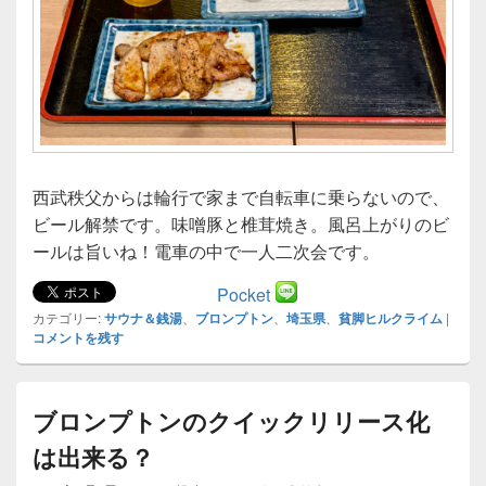
西武秩父からは輪行で家まで自転車に乗らないので、
ビール解禁です。味噌豚と椎茸焼き。風呂上がりのビ
ールは旨いね！電車の中で一人二次会です。
Pocket
カテゴリー:
サウナ＆銭湯
、
ブロンプトン
、
埼玉県
、
貧脚ヒルクライム
|
コメントを残す
ブロンプトンのクイックリリース化
は出来る？