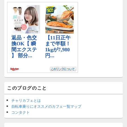
ン
ー
ウ
ィ
ジ
ェ
ッ
ト
エ
リ
ア
このブログのこと
チャリカフェとは
自転車乗りにオススメのカフェ一覧マップ
コンタクト