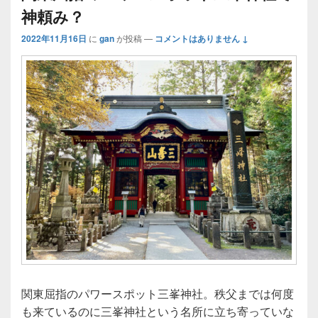
神頼み？
2022年11月16日
に
gan
が投稿
—
コメントはありません ↓
関東屈指のパワースポット三峯神社。秩父までは何度
も来ているのに三峯神社という名所に立ち寄っていな