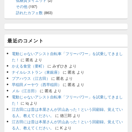
低糖質ダイエット
(2)
その他
(197)
訪れたカフェ数
(863)
最近のコメント
電動じゃないアシスト自転車「フリーパワー」を試乗してきまし
た！
に
匿名
より
かえる食堂（要町）
に
みずひき
より
ナイルレストラン（東銀座）
に
匿名
より
プアハウス（江古田）
に
匿名
より
早稲田メーヤウ（西早稲田）
に
匿名
より
メル（江古田）
に
匿名
より
電動じゃないアシスト自転車「フリーパワー」を試乗してきまし
た！
に
iq
より
江古田には昔は本屋さんが沢山あった！という回顧録。覚えてい
る人、教えてください。
に
徳三郎
より
江古田には昔は本屋さんが沢山あった！という回顧録。覚えてい
る人、教えてください。
に
K
より