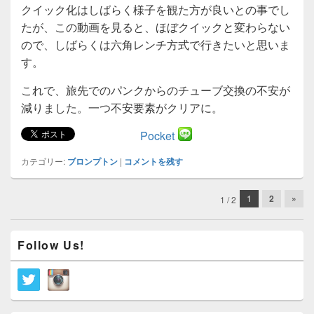
クイック化はしばらく様子を観た方が良いとの事でし
たが、この動画を見ると、ほぼクイックと変わらない
ので、しばらくは六角レンチ方式で行きたいと思いま
す。
これで、旅先でのパンクからのチューブ交換の不安が
減りました。一つ不安要素がクリアに。
Pocket
カテゴリー:
ブロンプトン
|
コメントを残す
投
1
2
»
1 / 2
稿
ナ
メ
ビ
Follow Us!
イ
ゲ
ン
ー
サ
イ
シ
ド
ョ
バ