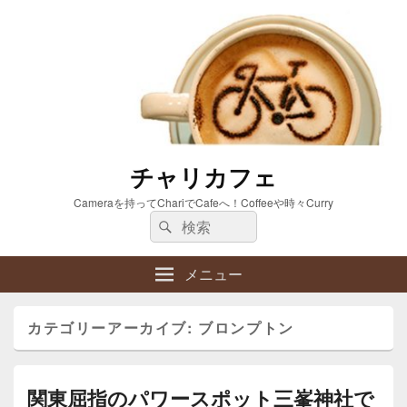
チャリカフェ
Cameraを持ってChariでCafeへ！Coffeeや時々Curry
検
検
索:
索
メニュー
カテゴリーアーカイブ:
ブロンプトン
関東屈指のパワースポット三峯神社で