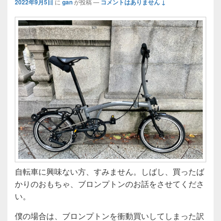
2022年9月5日
に
gan
が投稿
—
コメントはありません ↓
自転車に興味ない方、すみません。しばし、買ったば
かりのおもちゃ、ブロンプトンのお話をさせてくださ
い。
僕の場合は、ブロンプトンを衝動買いしてしまった訳