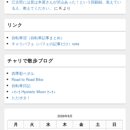
江古田には昔は本屋さんが沢山あった！という回顧録。覚えてい
る人、教えてください。
に
K
より
リンク
自転車沼（自転車記事まとめ）
チャリパフェ（パフェの記事だけ）note
チャリで散歩ブログ
四季彩ペダル
Road to Road Bike
自転車日記
+†+† Hysteric Moon †+†+
ただポタ！
2026年8月
月
火
水
木
金
土
日