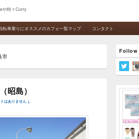
eeや時々Curry
自転車乗りにオススメのカフェ一覧マップ
コンタクト
メ
Follow
イ
島市
ン
サ
イ
ド
バ
ー
（昭島）
ウ
ィ
トはありません ↓
ジ
ェ
ッ
ト
エ
リ
ア