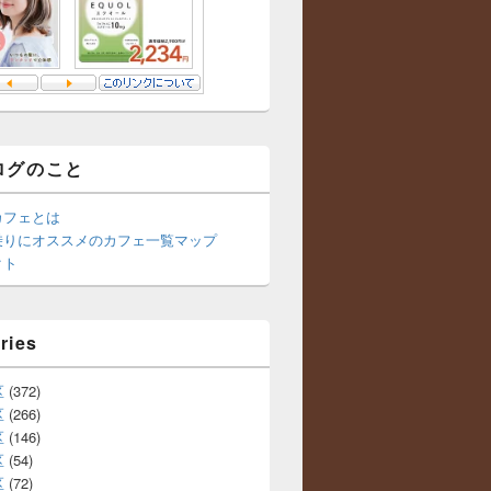
ログのこと
カフェとは
乗りにオススメのカフェ一覧マップ
クト
ries
区
(372)
区
(266)
区
(146)
区
(54)
区
(72)