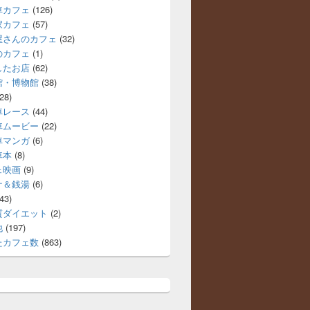
車カフェ
(126)
家カフェ
(57)
屋さんのカフェ
(32)
のカフェ
(1)
したお店
(62)
館・博物館
(38)
28)
車レース
(44)
車ムービー
(22)
車マンガ
(6)
車本
(8)
ェ映画
(9)
ナ＆銭湯
(6)
43)
質ダイエット
(2)
他
(197)
たカフェ数
(863)