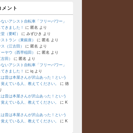
コメント
ゃないアシスト自転車「フリーパワー」
してきました！
に
匿名
より
食堂（要町）
に
みずひき
より
レストラン（東銀座）
に
匿名
より
ウス（江古田）
に
匿名
より
メーヤウ（西早稲田）
に
匿名
より
江古田）
に
匿名
より
ゃないアシスト自転車「フリーパワー」
してきました！
に
iq
より
には昔は本屋さんが沢山あった！という
。覚えている人、教えてください。
に
徳
り
には昔は本屋さんが沢山あった！という
。覚えている人、教えてください。
に
K
には昔は本屋さんが沢山あった！という
。覚えている人、教えてください。
に
K