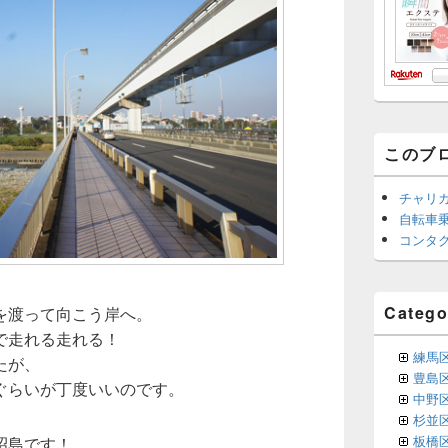
このブ
チャリ
自転車
コンタ
Catego
を渡って向こう岸へ。
で走れる走れる！
練馬
たが、
豊島
ぐらいが丁度いいのです。
中野
杉並
板橋
昭島です！