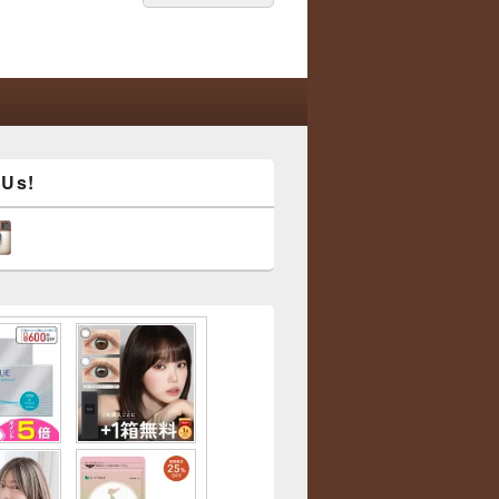
索:
索
 Us!