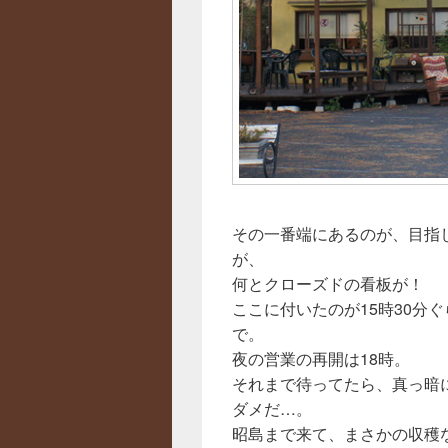
その一番端にあるのが、目指
が、
何とクローズドの看板が！
ここに付いたのが15時30分
で。
夜の営業の再開は18時。
それまで待ってたら、真っ暗
ダメだ…。
昭島まで来て、まさかの収穫