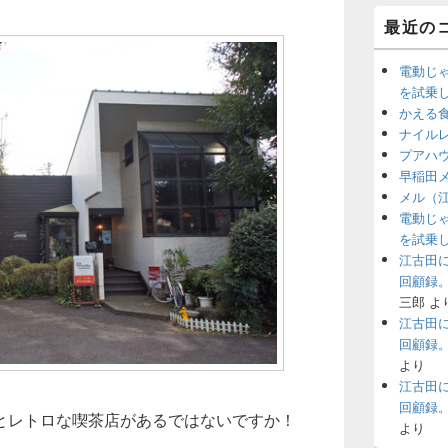
最近の
電動じ
を試乗
かえる
ナイル
プアハ
早稲田
メル（
電動じ
を試乗
江古田
回顧録
三郎
よ
江古田
回顧録
より
江古田
回顧録
とレトロな喫茶店があるではないですか！
より