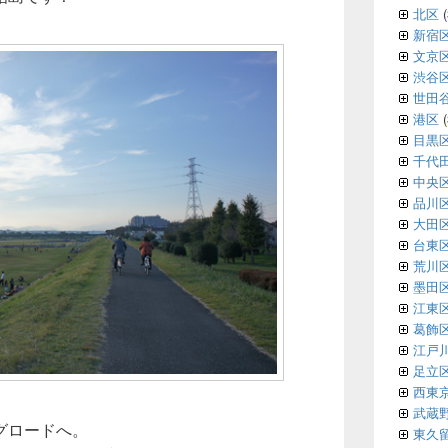
北区
(
新宿
文京
渋谷
世田
港区
(
目黒
千代
中央
品川
大田
台東
荒川
墨田
江東
葛飾
江戸
足立
西東
武蔵
グロードへ。
東久