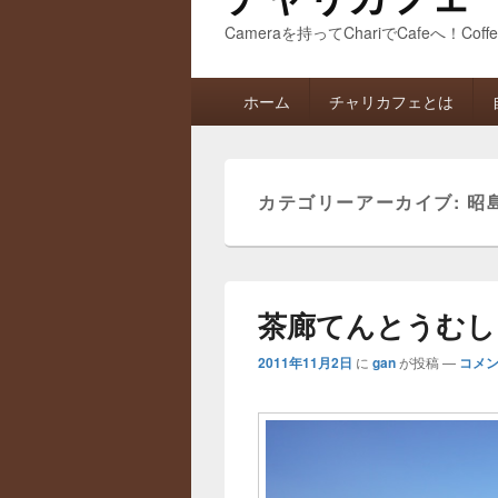
Cameraを持ってChariでCafeへ！Coff
メ
ホーム
チャリカフェとは
イ
ン
メ
ニ
カテゴリーアーカイブ:
昭
ュ
ー
茶廊てんとうむし
2011年11月2日
に
gan
が投稿
—
コメン