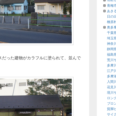
青梅
あき
日の
檜原
奥多
千葉
埼玉
神奈
静岡
福島
スだった建物がカラフルに塗られて、並んで
荒川
多摩
江戸
多摩
入間
花見
境川
ロン
ブロ
貧脚
サイ