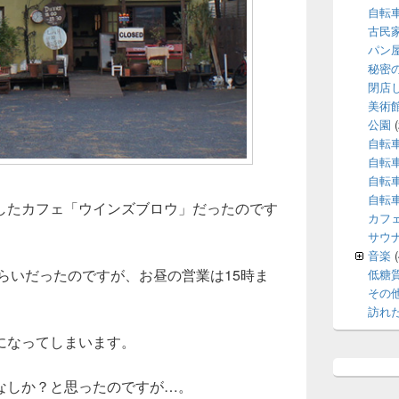
自転
古民
パン
秘密
閉店
美術
公園
(
自転
自転
自転
自転
したカフェ「ウインズブロウ」だったのです
カフ
サウ
音楽
(
ぐらいだったのですが、お昼の営業は15時ま
低糖
その
訪れ
になってしまいます。
なしか？と思ったのですが…。