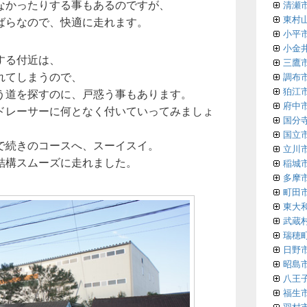
なかったりする事もあるのですが、
清瀬
東村
ばらなので、快適に走れます。
小平
小金
する付近は、
三鷹
れてしまうので、
調布
狛江
う道を探すのに、戸惑う事もあります。
府中
ドレーサーに何となく付いていってみましょ
国分
国立
で続きのコースへ、スーイスイ。
立川
結構スムーズに走れました。
稲城
多摩
町田
東大
武蔵
瑞穂
日野
昭島
八王
福生
羽村