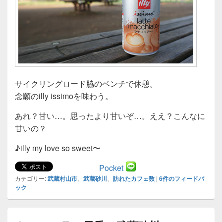
サイクリングロード脇のベンチで休憩。
念願のilly issimoを味わう。
あれ？甘い…。思ったより甘いぞ…。ええ？こんなに
甘いの？
♪illy my love so sweet〜
Pocket
カテゴリー:
武蔵村山市
、
武蔵砂川
、
訪れたカフェ数
|
6
件のフィードバ
ック