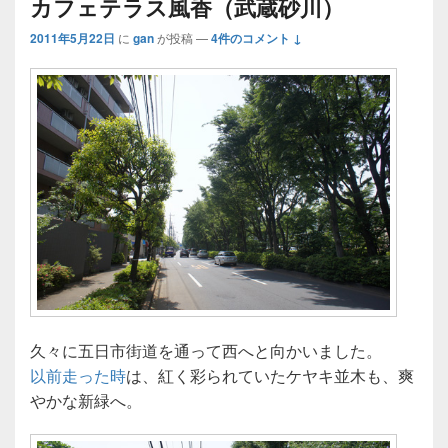
カフェテラス風香（武蔵砂川）
2011年5月22日
に
gan
が投稿
—
4件のコメント ↓
久々に五日市街道を通って西へと向かいました。
以前走った時
は、紅く彩られていたケヤキ並木も、爽
やかな新緑へ。