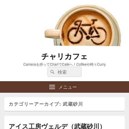
チャリカフェ
Cameraを持ってChariでCafeへ！Coffeeや時々Curry
検
検
索:
索
メニュー
カテゴリーアーカイブ:
武蔵砂川
アイス工房ヴェルデ（武蔵砂川）