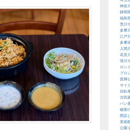
神奈
静岡
福島
荒川
多摩
江戸
多摩
入間
花見
境川
ロン
ブロ
貧脚
サイ
自転
古民
パン
秘密
閉店
美術
公園
(