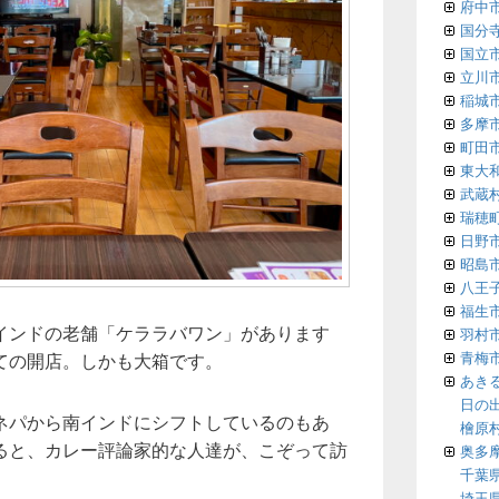
府中
国分
国立
立川
稲城
多摩
町田
東大
武蔵
瑞穂
日野
昭島
八王
福生
インドの老舗「ケララバワン」があります
羽村
青梅
ての開店。しかも大箱です。
あき
日の
ネパから南インドにシフトしているのもあ
檜原
ると、カレー評論家的な人達が、こぞって訪
奥多
千葉
埼玉