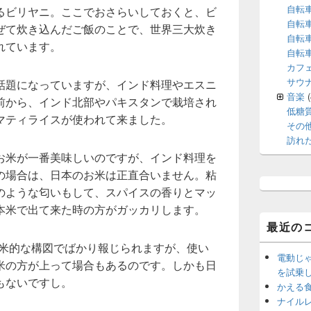
自転
るビリヤニ。ここでおさらいしておくと、ビ
自転
ぜて炊き込んだご飯のことで、世界三大炊き
自転
れています。
自転
カフ
サウ
話題になっていますが、インド料理やエスニ
音楽
(
前から、インド北部やパキスタンで栽培され
低糖
マティライスが使われて来ました。
その
訪れ
お米が一番美味しいのですが、インド料理を
の場合は、日本のお米は正直合いません。粘
のような匂いもして、スパイスの香りとマッ
本米で出て来た時の方がガッカリします。
最近の
入米的な構図でばかり報じられますが、使い
電動じ
米の方が上って場合もあるのです。しかも日
を試乗
もないですし。
かえる
ナイル