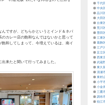
千代
中央
品川
大田
台東
荒川
なんですが、どちらかというとインド＆ネパ
墨田
系のカレー店の飽和なんではないかと思って
江東
が飽和してしまって、今増えているは、南イ
葛飾
江戸
足立
西東
に出来たと聞いて行ってみました。
武蔵
東久
清瀬
東村
小平
小金
三鷹
調布
狛江