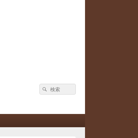
検
検
索:
索