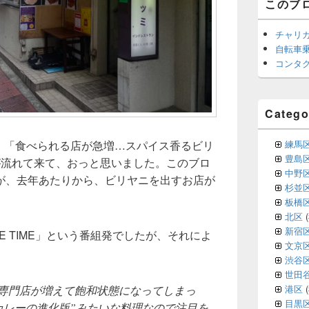
このブ
チャリ
自転車
コンタ
Catego
で、「食べられる店が急増…スパイス香るビリ
練馬
豊島
が流れて来て、おっと思いました。このブロ
中野
が、去年あたりから、ビリヤニを出すお店が
杉並
板橋
北区
(
新宿
E TIME」という番組発でしたが、それによ
文京
渋谷
世田
港区
(
専門店が増えて飽和状態になってしまっ
目黒
カレーの進化版”みたいな料理なので注目を