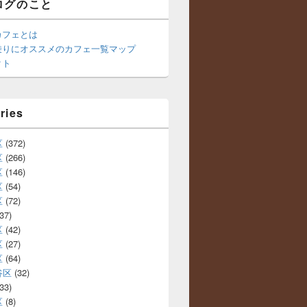
ログのこと
カフェとは
乗りにオススメのカフェ一覧マップ
クト
ries
区
(372)
区
(266)
区
(146)
区
(54)
区
(72)
37)
区
(42)
区
(27)
区
(64)
谷区
(32)
33)
区
(8)