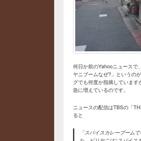
何日か前のYahooニュース
ヤニブームなぜ?」というの
グでも何度か指摘しています
急に増えているのです。
ニュースの配信はTBSの「TH
ると
「スパイスカレーブームで
た。ビリヤニは“スパイス