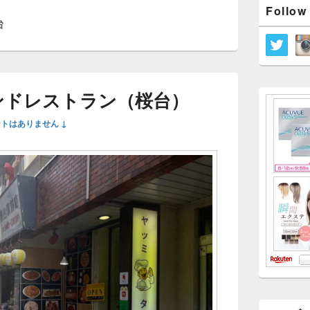
メ
Follow
イ
台
ン
サ
イ
ド
バ
ー
ンドレストラン（桜台）
ウ
ィ
トはありません ↓
ジ
ェ
ッ
ト
エ
リ
ア