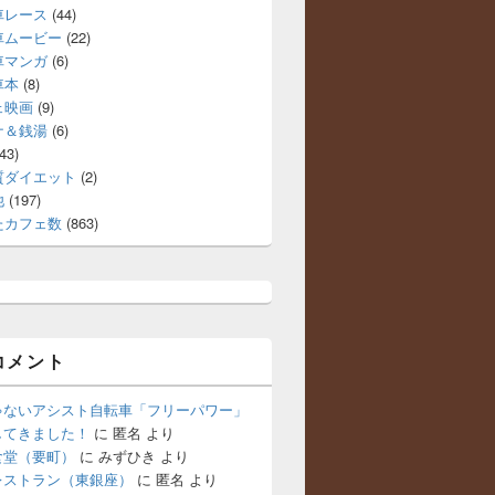
車レース
(44)
車ムービー
(22)
車マンガ
(6)
車本
(8)
ェ映画
(9)
ナ＆銭湯
(6)
43)
質ダイエット
(2)
他
(197)
たカフェ数
(863)
コメント
ゃないアシスト自転車「フリーパワー」
してきました！
に
匿名
より
食堂（要町）
に
みずひき
より
レストラン（東銀座）
に
匿名
より