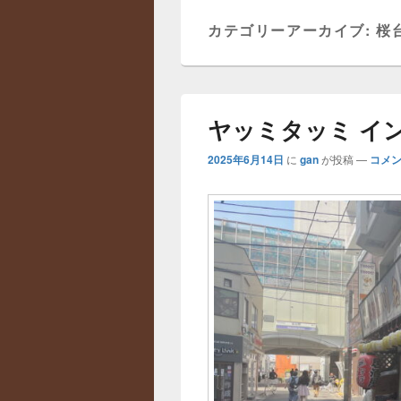
ニ
カテゴリーアーカイブ:
桜
ュ
ー
ヤッミタッミ イ
2025年6月14日
に
gan
が投稿
—
コメン