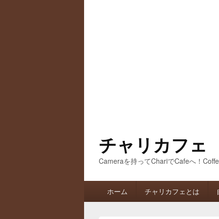
チャリカフェ
Cameraを持ってChariでCafeへ！Coff
メ
ホーム
チャリカフェとは
イ
ン
メ