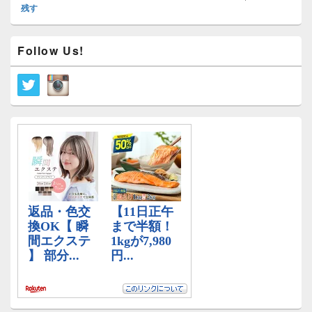
残す
メ
Follow Us!
イ
ン
サ
イ
ド
バ
ー
ウ
ィ
ジ
ェ
ッ
ト
エ
リ
ア