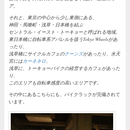
ア。
それと、東京の中心から少し東側にある、
神田・馬喰町・浅草・日本橋を結ぶ
セントラル・イースト・トーキョーと呼ばれる地域。
東日本橋に自転車系アパレルを扱うTokyo Wheelsがあ
ったり、
浅草橋にサイクルカフェの
クーンズ
があったり、水天
宮には
カーネネロ
、
浅草に、トーキョーバイクの経営するカフェがあった
り、
このエリアも自転車感度の高いエリアです。
その中にあるこちらにも、バイクラックが完備されて
います。