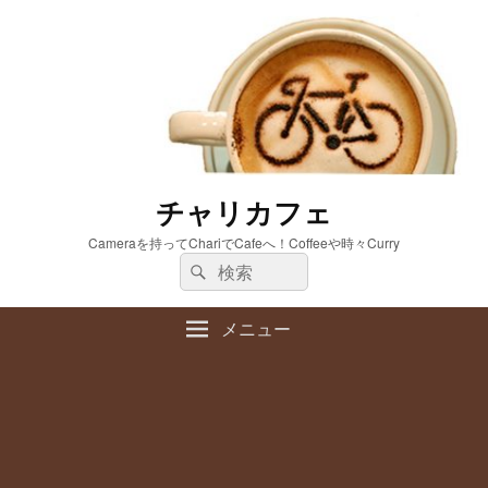
チャリカフェ
Cameraを持ってChariでCafeへ！Coffeeや時々Curry
検
検
索:
索
メニュー