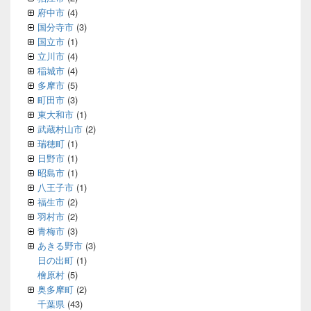
府中市
(4)
国分寺市
(3)
国立市
(1)
立川市
(4)
稲城市
(4)
多摩市
(5)
町田市
(3)
東大和市
(1)
武蔵村山市
(2)
瑞穂町
(1)
日野市
(1)
昭島市
(1)
八王子市
(1)
福生市
(2)
羽村市
(2)
青梅市
(3)
あきる野市
(3)
日の出町
(1)
檜原村
(5)
奥多摩町
(2)
千葉県
(43)