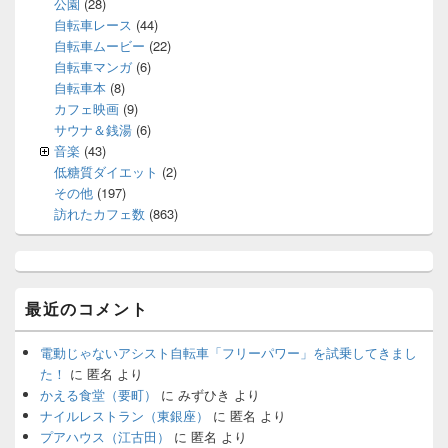
公園
(28)
自転車レース
(44)
自転車ムービー
(22)
自転車マンガ
(6)
自転車本
(8)
カフェ映画
(9)
サウナ＆銭湯
(6)
音楽
(43)
低糖質ダイエット
(2)
その他
(197)
訪れたカフェ数
(863)
最近のコメント
電動じゃないアシスト自転車「フリーパワー」を試乗してきまし
た！
に
匿名
より
かえる食堂（要町）
に
みずひき
より
ナイルレストラン（東銀座）
に
匿名
より
プアハウス（江古田）
に
匿名
より