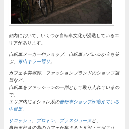
都内において、いくつか自転車文化が浸透しているエ
リアがあります。
自転車メーカーやショップ、自転車アパレルが立ち並
ぶ、
青山キラー通り
。
カフェや美容師、ファッションブランドのショップ店
員など、
自転車をファッションの一部として取り入れているの
で、
エリア内にオシャレ系の
自転車ショップが増えている
中目黒
。
サコッシュ
、
プロトン
、
プラスジョーヌ
と、
自転車好きの為のカフェが集まる下北沢・三宿エリ