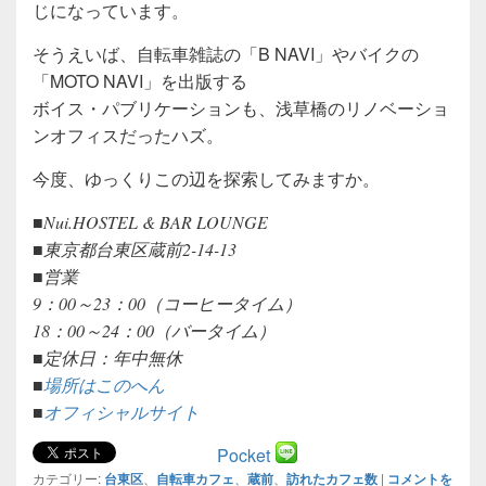
じになっています。
そうえいば、自転車雑誌の「B NAVI」やバイクの
「MOTO NAVI」を出版する
ボイス・パブリケーションも、浅草橋のリノベーショ
ンオフィスだったハズ。
今度、ゆっくりこの辺を探索してみますか。
■Nui.HOSTEL & BAR LOUNGE
■東京都台東区蔵前2-14-13
■営業
9：00～23：00（コーヒータイム）
18：00～24：00（バータイム）
■定休日：年中無休
■
場所はこのへん
■
オフィシャルサイト
Pocket
カテゴリー:
台東区
、
自転車カフェ
、
蔵前
、
訪れたカフェ数
|
コメントを