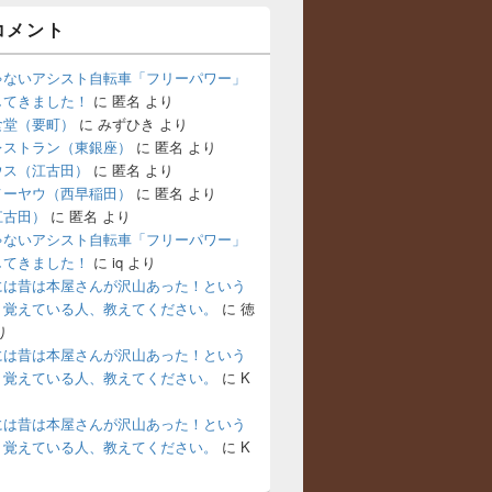
コメント
ゃないアシスト自転車「フリーパワー」
してきました！
に
匿名
より
食堂（要町）
に
みずひき
より
レストラン（東銀座）
に
匿名
より
ウス（江古田）
に
匿名
より
メーヤウ（西早稲田）
に
匿名
より
江古田）
に
匿名
より
ゃないアシスト自転車「フリーパワー」
してきました！
に
iq
より
には昔は本屋さんが沢山あった！という
。覚えている人、教えてください。
に
徳
り
には昔は本屋さんが沢山あった！という
。覚えている人、教えてください。
に
K
には昔は本屋さんが沢山あった！という
。覚えている人、教えてください。
に
K