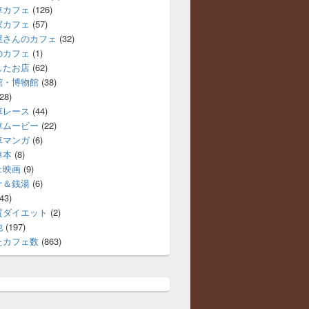
車カフェ
(126)
家カフェ
(57)
屋さんのカフェ
(32)
のカフェ
(1)
したお店
(62)
館・博物館
(38)
28)
車レース
(44)
車ムービー
(22)
車マンガ
(6)
車本
(8)
ェ映画
(9)
ナ＆銭湯
(6)
43)
質ダイエット
(2)
他
(197)
たカフェ数
(863)