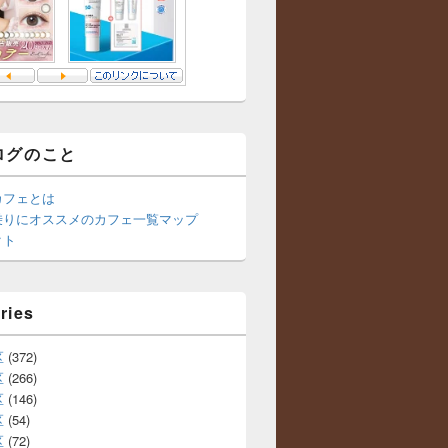
ログのこと
カフェとは
乗りにオススメのカフェ一覧マップ
クト
ries
区
(372)
区
(266)
区
(146)
区
(54)
区
(72)