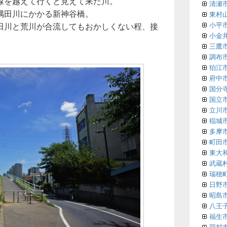
線を越えて行くと見えて来た川。
清瀬
隅田川にかかる新神谷橋。
東村
小平
田川と荒川が合流してもおかしくない程、接
小金
三鷹
調布
狛江
府中
国分
国立
立川
稲城
多摩
町田
東大
武蔵
瑞穂
日野
昭島
八王
福生
羽村