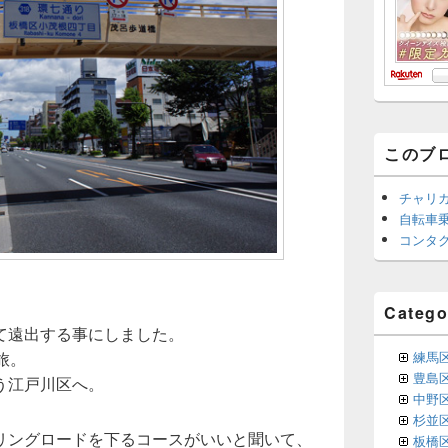
このブ
チャリ
自転車
コンタ
Catego
て遠出する事にしました。
練馬
旅。
豊島
う江戸川区へ。
中野
杉並
リングロードを下るコースがいいと聞いて、
板橋