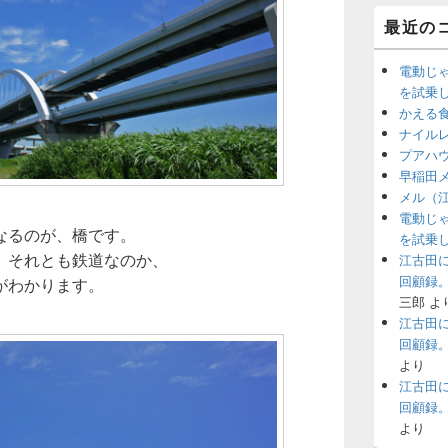
最近の
電動じ
を試乗
かえる
ナイル
プアハ
早稲田
メル（
電動じ
なるのが、橋です。
を試乗
、それとも鉄道なのか、
江古田
回顧録
がわかります。
三郎
よ
江古田
回顧録
より
江古田
回顧録
より