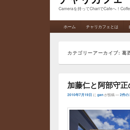
Cameraを持ってChariでCafeへ！Coff
メ
ホーム
チャリカフェとは
イ
ン
メ
ニ
カテゴリーアーカイブ:
葛
ュ
ー
加藤仁と阿部守正
2010年7月19日
に
gan
が投稿
—
2件の