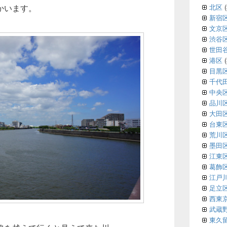
北区
(
かいます。
新宿
文京
渋谷
世田
港区
(
目黒
千代
中央
品川
大田
台東
荒川
墨田
江東
葛飾
江戸
足立
西東
武蔵
東久