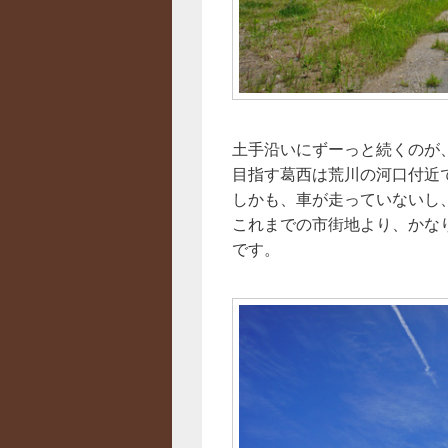
土手沿いにずーっと続くのが
目指す葛西は荒川の河口付近
しかも、車が走っていないし
これまでの市街地より、かな
です。