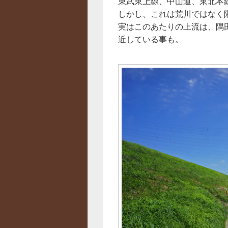
東武東上線、中山道、東北本
しかし、これは荒川ではなく
実はこのあたりの上流は、隅
近している事も。