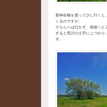
新神谷橋を渡って少し行くと
くるのですが、
そちらへは行かず、側道へと
すると荒川の土手にぶつかり
す。