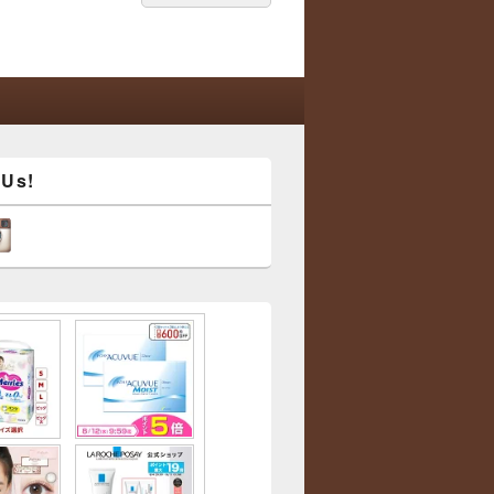
索:
索
 Us!