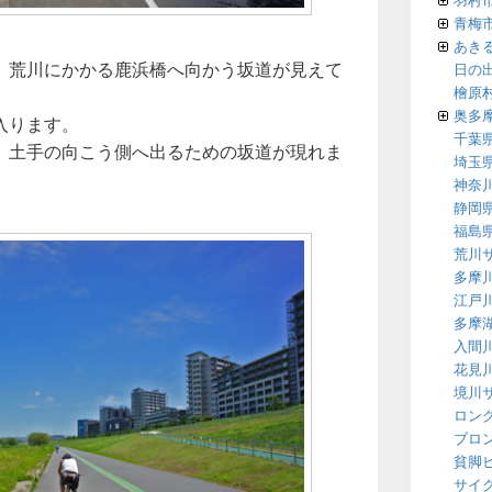
青梅
あき
、荒川にかかる鹿浜橋へ向かう坂道が見えて
日の
檜原
奥多
入ります。
千葉
、土手の向こう側へ出るための坂道が現れま
埼玉
神奈
静岡
福島
荒川
多摩
江戸
多摩
入間
花見
境川
ロン
ブロ
貧脚
サイ