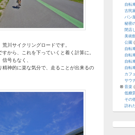
自転
古民
パン
秘密
閉店
美術
公園
(
、荒川サイクリングロードです。
自転
ですから、これを下っていくと着く計算に。
自転
、信号もなく、
自転
り精神的に楽な気分で、走ることが出来るの
自転
カフ
サウ
音楽
(
低糖
その
訪れ