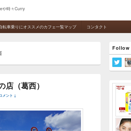
eeや時々Curry
自転車乗りにオススメのカフェ一覧マップ
コンタクト
メ
Follow
イ
西
ン
サ
イ
ド
バ
ー
の店（葛西）
ウ
ィ
コメント ↓
ジ
ェ
ッ
ト
エ
リ
ア