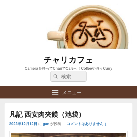
チャリカフェ
Cameraを持ってChariでCafeへ！Coffeeや時々Curry
検
検
索:
索
メニュー
凡記 西安肉夾饃（池袋）
2023年12月12日
に
gan
が投稿
—
コメントはありません ↓