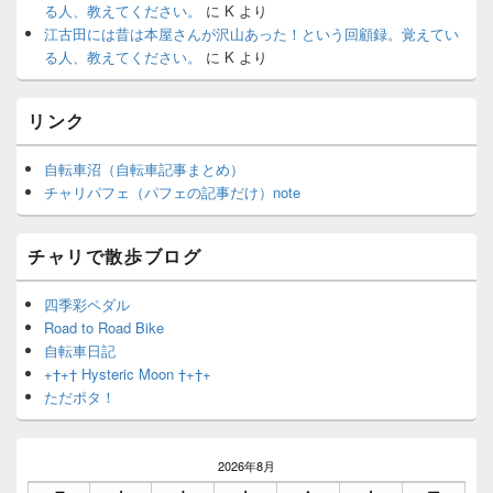
る人、教えてください。
に
K
より
江古田には昔は本屋さんが沢山あった！という回顧録。覚えてい
る人、教えてください。
に
K
より
リンク
自転車沼（自転車記事まとめ）
チャリパフェ（パフェの記事だけ）note
チャリで散歩ブログ
四季彩ペダル
Road to Road Bike
自転車日記
+†+† Hysteric Moon †+†+
ただポタ！
2026年8月