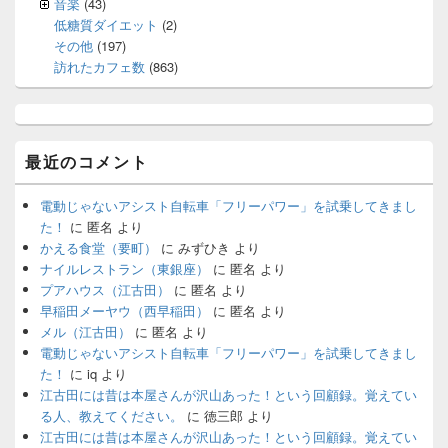
音楽
(43)
低糖質ダイエット
(2)
その他
(197)
訪れたカフェ数
(863)
最近のコメント
電動じゃないアシスト自転車「フリーパワー」を試乗してきまし
た！
に
匿名
より
かえる食堂（要町）
に
みずひき
より
ナイルレストラン（東銀座）
に
匿名
より
プアハウス（江古田）
に
匿名
より
早稲田メーヤウ（西早稲田）
に
匿名
より
メル（江古田）
に
匿名
より
電動じゃないアシスト自転車「フリーパワー」を試乗してきまし
た！
に
iq
より
江古田には昔は本屋さんが沢山あった！という回顧録。覚えてい
る人、教えてください。
に
徳三郎
より
江古田には昔は本屋さんが沢山あった！という回顧録。覚えてい