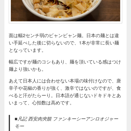
面は幅2センチ弱のビャンビャン麺。日本の麺とは違
い手延べした後に切らないので、1本が非常に長い麺
となっています。
幅広ですが麺のコシもあり、麺を頂いている感はつけ
麺より強いかも。
あえて日本人には合わせない本場の味付けなので、唐
辛子や花椒の香りが強く、激辛ではないのですが、食
べると汗がたらーり。日本語が通じないドキドキとあ
いまって、心拍数は高めです。
■凡記 西安肉夾饃 ファンキーシーアンロオジャー
モー