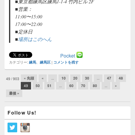
■東京都練馬区練馬1-1-4 竹内ビル 2F
■営業：
11:00〜15:00
17:00〜22:00
■定休日
■
場所はこのへん
Pocket
カテゴリー:
練馬
、
練馬区
|
コメントを残す
投
« 先頭
«
...
10
20
30
...
47
48
49 / 903
稿
49
50
51
...
60
70
80
...
»
ナ
最後 »
ビ
ゲ
メ
ー
Follow Us!
イ
シ
ン
ョ
サ
ン
イ