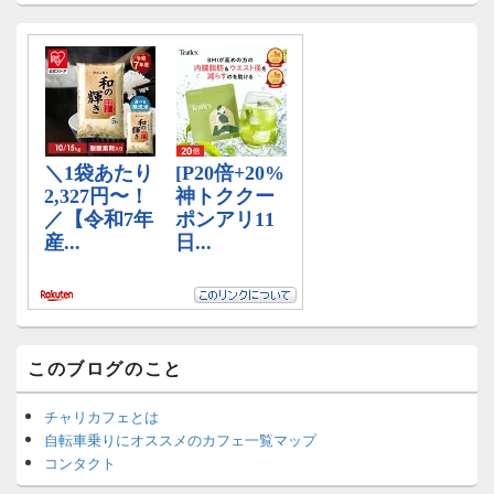
ド
バ
ー
ウ
ィ
ジ
ェ
ッ
ト
エ
リ
ア
このブログのこと
チャリカフェとは
自転車乗りにオススメのカフェ一覧マップ
コンタクト