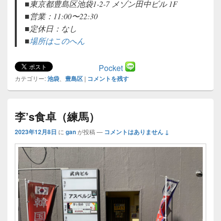
■東京都豊島区池袋1-2-7 メゾン田中ビル 1F
■営業：11:00〜22:30
■定休日：なし
■
場所はこのへん
Pocket
カテゴリー:
池袋
、
豊島区
|
コメントを残す
李’s食卓（練馬）
2023年12月8日
に
gan
が投稿
—
コメントはありません ↓