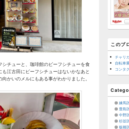
このブ
チャリ
自転車
フシチューと、珈琲館のビーフシチューを食
コンタ
にも江古田にビーフシチューはないかなあと
の向かいのメルにもある事がわかりました。
Catego
練馬
豊島
中野
杉並
板橋