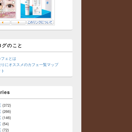
ログのこと
カフェとは
乗りにオススメのカフェ一覧マップ
クト
ries
区
(372)
区
(266)
区
(146)
区
(54)
区
(72)