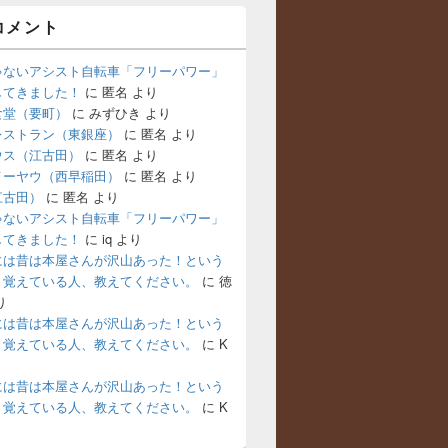
コメント
ゃないアシスト自転車「フリーパワー」
してきました！
に
匿名
より
食堂（要町）
に
みずひき
より
レストラン（東銀座）
に
匿名
より
ウス（江古田）
に
匿名
より
メーヤウ（西早稲田）
に
匿名
より
江古田）
に
匿名
より
ゃないアシスト自転車「フリーパワー」
してきました！
に
iq
より
には昔は本屋さんが沢山あった！という
。覚えている人、教えてください。
に
徳
り
には昔は本屋さんが沢山あった！という
。覚えている人、教えてください。
に
K
には昔は本屋さんが沢山あった！という
。覚えている人、教えてください。
に
K