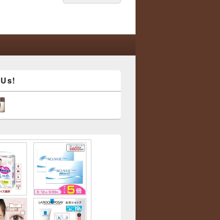
索:
索
 Us!