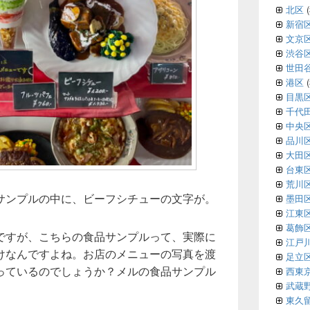
北区
(
新宿
文京
渋谷
世田
港区
(
目黒
千代
中央
品川
大田
台東
荒川
サンプルの中に、ビーフシチューの文字が。
墨田
江東
葛飾
ですが、こちらの食品サンプルって、実際に
江戸
けなんですよね。お店のメニューの写真を渡
足立
っているのでしょうか？メルの食品サンプル
西東
武蔵
東久