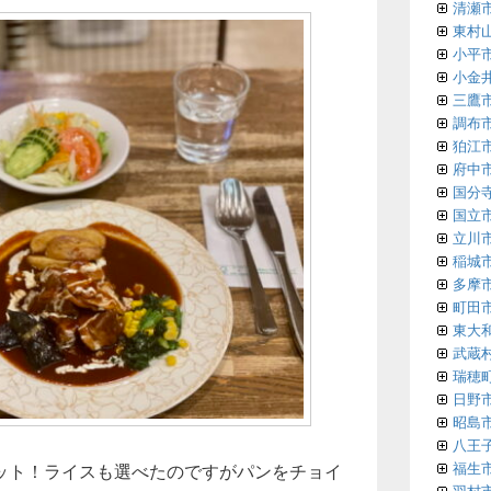
清瀬
東村
小平
小金
三鷹
調布
狛江
府中
国分
国立
立川
稲城
多摩
町田
東大
武蔵
瑞穂
日野
昭島
八王
福生
ット！ライスも選べたのですがパンをチョイ
羽村