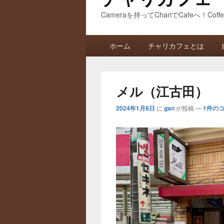
Cameraを持ってChariでCafeへ！Coff
メ
ホーム
チャリカフェとは
イ
ン
メ
ニ
メル（江古田）
ュ
ー
2024年1月8日
に
gan
が投稿
—
1件のコ