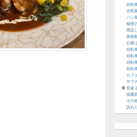
自転
古民
パン
秘密
閉店
美術
公園
(
自転
自転
自転
自転
カフ
サウ
音楽
(
低糖
その
訪れ