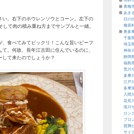
青梅
あき
さい。右下のホウレンソウとコーン。左下の
日の
檜原
、そして肉の積み重ね方までサンプルと一緒。
奥多
千葉
が、食べてみてビックリ！こんな旨いビーフ
埼玉
んて。何故、長年江古田に住んでいるのに、
神奈
静岡
ーして来たのでしょうか？
福島
荒川
多摩
江戸
多摩
入間
花見
境川
ロン
ブロ
貧脚
サイ