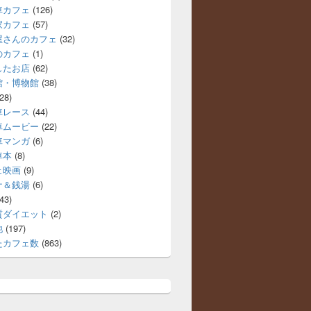
車カフェ
(126)
家カフェ
(57)
屋さんのカフェ
(32)
のカフェ
(1)
したお店
(62)
館・博物館
(38)
28)
車レース
(44)
車ムービー
(22)
車マンガ
(6)
車本
(8)
ェ映画
(9)
ナ＆銭湯
(6)
43)
質ダイエット
(2)
他
(197)
たカフェ数
(863)