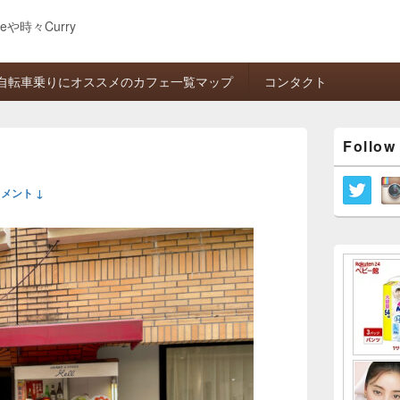
eeや時々Curry
自転車乗りにオススメのカフェ一覧マップ
コンタクト
メ
Follow
イ
ン
サ
メント ↓
イ
ド
バ
ー
ウ
ィ
ジ
ェ
ッ
ト
エ
リ
ア