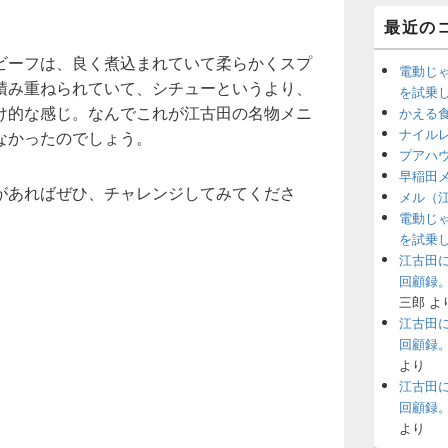
最近の
ビーフは、良く煮込まれていて柔らかくスプ
電動じ
積み重ねられていて、シチューというより、
を試乗
け的な感じ。なんでこれが江古田の名物メニ
かえる
ナイル
なかったのでしょう。
プアハ
早稲田
があればぜひ、チャレンジしてみてくださ
メル（
電動じ
を試乗
江古田
回顧録
三郎
よ
江古田
回顧録
より
江古田
回顧録
より