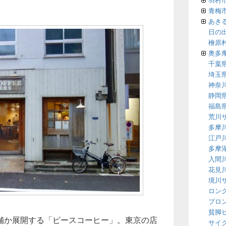
青梅
あき
日の
檜原
奥多
千葉
埼玉
神奈
静岡
福島
荒川
多摩
江戸
多摩
入間
花見
境川
ロン
ブロ
貧脚
舗か展開する「ピースコーヒー」。東京の店
サイ