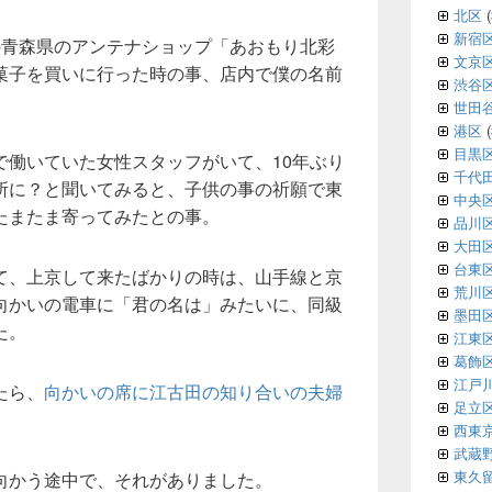
北区
(
新宿
の青森県のアンテナショップ「あおもり北彩
文京
菓子を買いに行った時の事、店内で僕の名前
渋谷
世田
港区
(
目黒
で働いていた女性スタッフがいて、10年ぶり
千代
所に？と聞いてみると、子供の事の祈願で東
中央
たまたま寄ってみたとの事。
品川
大田
台東
て、上京して来たばかりの時は、山手線と京
荒川
向かいの電車に「君の名は」みたいに、同級
墨田
た。
江東
葛飾
江戸
たら、
向かいの席に江古田の知り合いの夫婦
足立
西東
武蔵
東久
向かう途中で、それがありました。