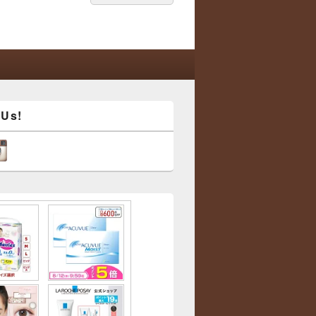
索:
索
 Us!