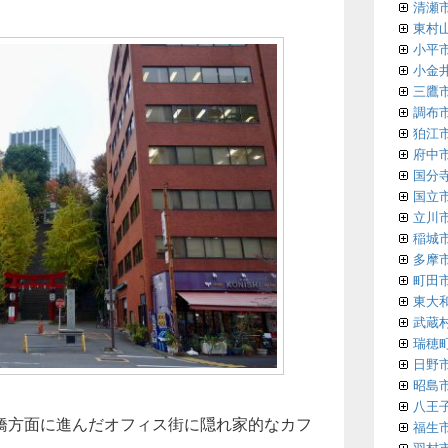
清瀬
東村
小平
小金
三鷹
調布
狛江
府中
国分
国立
立川
稲城
多摩
町田
東大
武蔵
瑞穂
日野
昭島
八王
橋方面に進んだオフィス街に隠れ家的なカフ
福生
羽村