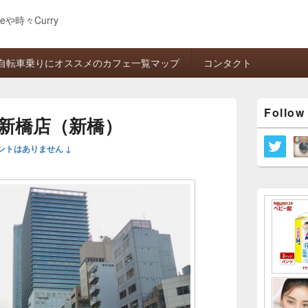
eeや時々Curry
自転車乗りにオススメのカフェ一覧マップ
コンタクト
メ
Follow
イ
新橋店（新橋）
ン
サ
ントはありません ↓
イ
ド
バ
ー
ウ
ィ
ジ
ェ
ッ
ト
エ
リ
ア