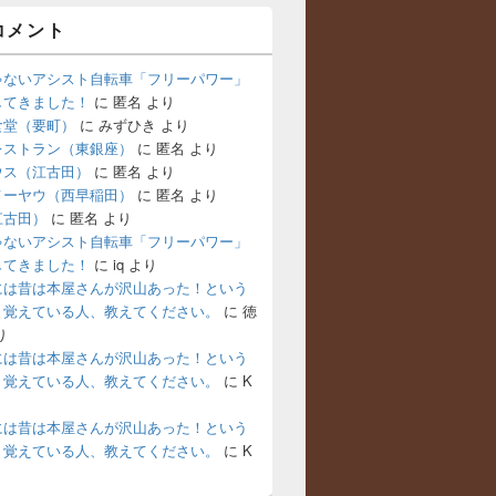
コメント
ゃないアシスト自転車「フリーパワー」
してきました！
に
匿名
より
食堂（要町）
に
みずひき
より
レストラン（東銀座）
に
匿名
より
ウス（江古田）
に
匿名
より
メーヤウ（西早稲田）
に
匿名
より
江古田）
に
匿名
より
ゃないアシスト自転車「フリーパワー」
してきました！
に
iq
より
には昔は本屋さんが沢山あった！という
。覚えている人、教えてください。
に
徳
り
には昔は本屋さんが沢山あった！という
。覚えている人、教えてください。
に
K
には昔は本屋さんが沢山あった！という
。覚えている人、教えてください。
に
K