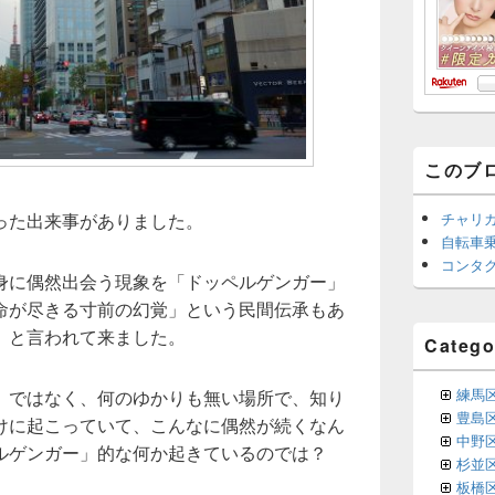
このブ
チャリ
った出来事がありました。
自転車
コンタ
身に偶然出会う現象を「ドッペルゲンガー」
命が尽きる寸前の幻覚」という民間伝承もあ
」と言われて来ました。
Catego
練馬
」ではなく、何のゆかりも無い場所で、知り
豊島
けに起こっていて、こんなに偶然が続くなん
中野
ルゲンガー」的な何か起きているのでは？
杉並
板橋