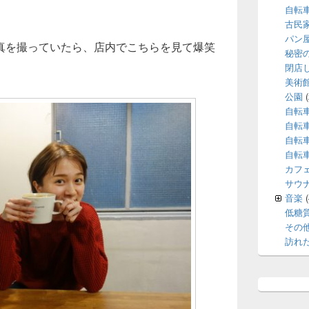
自転
古民
パン
真を撮っていたら、店内でこちらを見て爆笑
秘密
。
閉店
美術
公園
(
自転
自転
自転
自転
カフ
サウ
音楽
(
低糖
その
訪れ