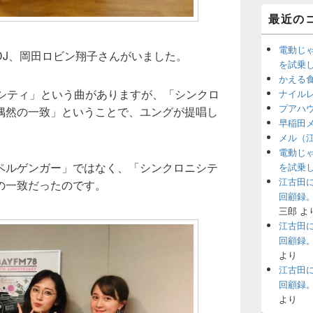
最近の
電動じ
DJ、岡田ロビン翔子さんがいました。
を試乗
かえる
ニシティ」という曲がありますが、「シンクロ
ナイル
プアハ
偶然の一致」ということで、ユングが提唱し
早稲田
メル（
電動じ
ペルゲンガー」ではなく、「シンクロニシテ
を試乗
江古田
の一致だったのです。
回顧録
三郎
よ
江古田
回顧録
より
江古田
回顧録
より