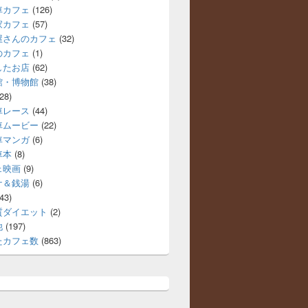
車カフェ
(126)
家カフェ
(57)
屋さんのカフェ
(32)
のカフェ
(1)
したお店
(62)
館・博物館
(38)
28)
車レース
(44)
車ムービー
(22)
車マンガ
(6)
車本
(8)
ェ映画
(9)
ナ＆銭湯
(6)
43)
質ダイエット
(2)
他
(197)
たカフェ数
(863)