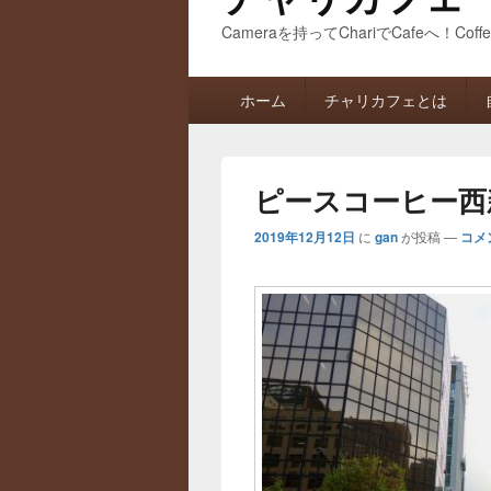
Cameraを持ってChariでCafeへ！Coff
メ
ホーム
チャリカフェとは
イ
ン
メ
ニ
ピースコーヒー西
ュ
ー
2019年12月12日
に
gan
が投稿
—
コメ