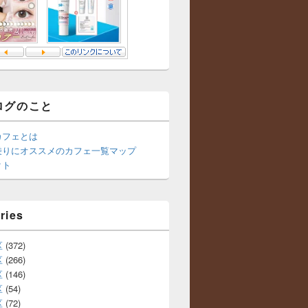
ログのこと
カフェとは
乗りにオススメのカフェ一覧マップ
クト
ries
区
(372)
区
(266)
区
(146)
区
(54)
区
(72)