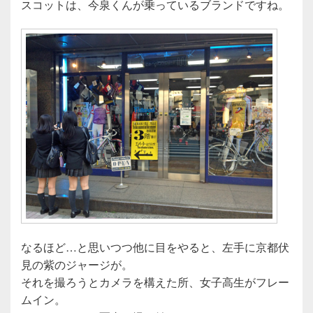
スコットは、今泉くんが乗っているブランドですね。
なるほど…と思いつつ他に目をやると、左手に京都伏
見の紫のジャージが。
それを撮ろうとカメラを構えた所、女子高生がフレー
ムイン。