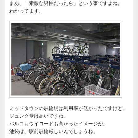
まあ、「素敵な男性だったら」という事ですよね。
わかってます。
ミッドタウンの駐輪場は利用率が低かったですけど、
ジュンク堂は高いですね。
パルコもウイロードも高かったイメージが。
池袋は、駅前駐輪厳しいんでしょうね。