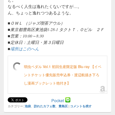
なるべく人生は逸れたくないですが…。
ん、ちょっと逸れつつあるような。
■ＯＷＬ （ジャズ喫茶アウル）
■東京都豊島区東池袋1-28-1 タクトＴ．Ｏビル ２Ｆ
■営業：10:00～8:30
■定休日：土曜日・第３日曜日
■
場所はこのへん
弱虫ペダル Vol.1 初回生産限定版 Blu-ray 【イベ
ントチケット優先販売申込券・渡辺航描き下ろ
し漫画ブックレット他付き】
Pocket
カテゴリー:
池袋
、
訪れたカフェ数
、
豊島区
|
コメントを残す