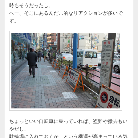
時もそうだったし、
へー、そこにあるんだ…的なリアクションが多いで
す。
ちょっといい自転車に乗っていれば、盗難や撤去もい
やだし、
駐輪場に入れておくか…という機運が高まっている気