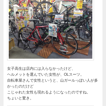
女子高生は店内には入らなかったけど、
ヘルメットを選んでいた女性が、OLスーツ。
自転車屋さんで女性というと、山ガールっぽい人が多
かったのだけど
こじゃれた女性も現れるようになったのですね。
ちょいと驚き。