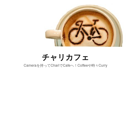
チャリカフェ
Cameraを持ってChariでCafeへ！Coffeeや時々Curry