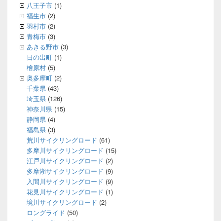
八王子市
(1)
福生市
(2)
羽村市
(2)
青梅市
(3)
あきる野市
(3)
日の出町
(1)
檜原村
(5)
奥多摩町
(2)
千葉県
(43)
埼玉県
(126)
神奈川県
(15)
静岡県
(4)
福島県
(3)
荒川サイクリングロード
(61)
多摩川サイクリングロード
(15)
江戸川サイクリングロード
(2)
多摩湖サイクリングロード
(9)
入間川サイクリングロード
(9)
花見川サイクリングロード
(1)
境川サイクリングロード
(2)
ロングライド
(50)