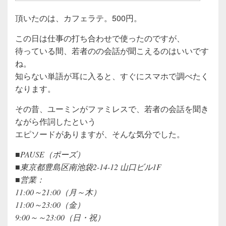
頂いたのは、カフェラテ。500円。
この日は仕事の打ち合わせで使ったのですが、
待っている間、若者のの会話が聞こえるのはいいです
ね。
知らない単語が耳に入ると、すぐにスマホで調べたく
なります。
その昔、ユーミンがファミレスで、若者の会話を聞き
ながら作詞したという
エピソードがありますが、そんな気分でした。
■PAUSE（ポーズ）
■東京都豊島区南池袋2-14-12 山口ビル1F
■営業：
11:00～21:00（月～木）
11:00～23:00（金）
9:00～～23:00（日・祝）