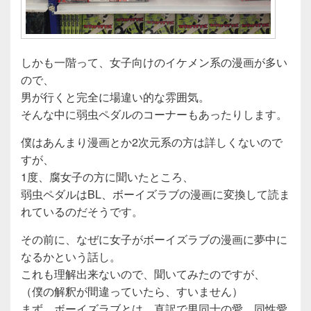
しかも一階って、女子向けのイケメン系の漫画が多い
ので、
男が行くと完全に場違い的な雰囲気。
そんな中に弱虫ペダルのコーナーもあったりします。
僕はあんまり漫画とか2次元系の方は詳しくないので
すが、
1度、腐女子の方に聞いたところ、
弱虫ペダルはBL、ボーイズラブの漫画に変換して読ま
れているのだそうです。
その前に、なぜに女子がボーイズラブの漫画に夢中に
なるかという話し。
これも理解出来ないので、聞いてみたのですが、
（僕の解釈が間違っていたら、すいません）
まず、ボーイズラブとは、直訳で男同士の愛、同性愛