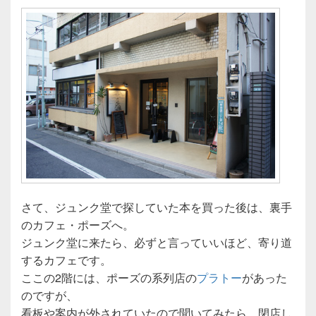
さて、ジュンク堂で探していた本を買った後は、裏手
のカフェ・ポーズへ。
ジュンク堂に来たら、必ずと言っていいほど、寄り道
するカフェです。
ここの2階には、ポーズの系列店の
プラトー
があった
のですが、
看板や案内が外されていたので聞いてみたら、閉店し