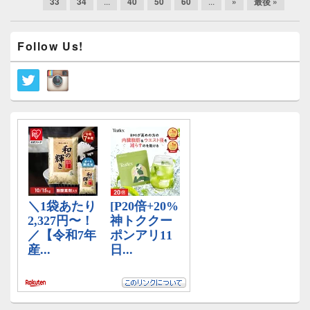
33
34
...
40
50
60
...
»
最後 »
ナ
ビ
メ
ゲ
Follow Us!
イ
ー
ン
シ
サ
イ
ョ
ド
ン
バ
ー
ウ
ィ
ジ
ェ
ッ
ト
エ
リ
ア