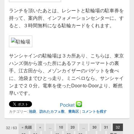
ランチを頂いたあとは、レシートと駐輪場の駐車券を
持って、案内所、インフォメーションセンターに。す
ると、３時間無料になる駐輪カードをくれます。
サンシャインの駐輪場は３カ所あり、こちらは、東京
ハンズ側から渡った所にあるファミリーマートの裏
手。江古田から、メゾンカイザーのバゲットを食べ
に、池袋までひとっ走り。ミニベロなら、サンシャイ
ンまで２０分。電車を使ったDoor-to-Doorより、断然
早いです。
Pocket
カテゴリー:
池袋
、
訪れたカフェ数
、
豊島区
|
コメントを残す
投
« 先頭
«
...
10
20
...
30
31
32
32 / 63
稿