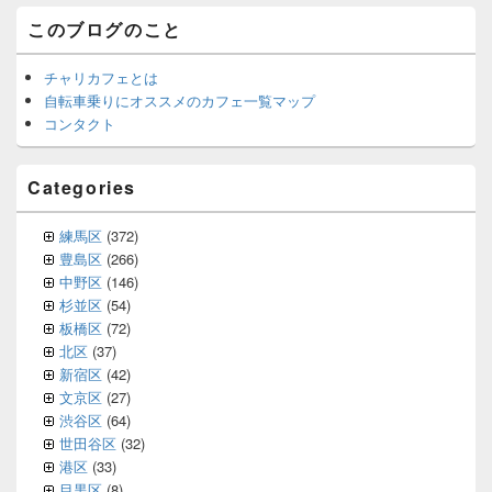
このブログのこと
チャリカフェとは
自転車乗りにオススメのカフェ一覧マップ
コンタクト
Categories
練馬区
(372)
豊島区
(266)
中野区
(146)
杉並区
(54)
板橋区
(72)
北区
(37)
新宿区
(42)
文京区
(27)
渋谷区
(64)
世田谷区
(32)
港区
(33)
目黒区
(8)