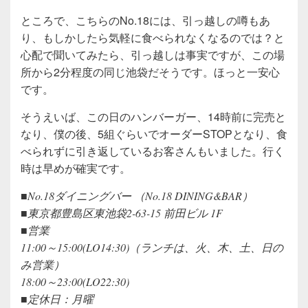
ところで、こちらのNo.18には、引っ越しの噂もあ
り、もしかしたら気軽に食べられなくなるのでは？と
心配で聞いてみたら、引っ越しは事実ですが、この場
所から2分程度の同じ池袋だそうです。ほっと一安心
です。
そうえいば、この日のハンバーガー、14時前に完売と
なり、僕の後、5組ぐらいでオーダーSTOPとなり、食
べられずに引き返しているお客さんもいました。行く
時は早めが確実です。
■No.18ダイニングバー （No.18 DINING&BAR）
■東京都豊島区東池袋2-63-15 前田ビル 1F
■営業
11:00～15:00(LO14:30)（ランチは、火、木、土、日の
み営業）
18:00～23:00(LO22:30)
■定休日：月曜