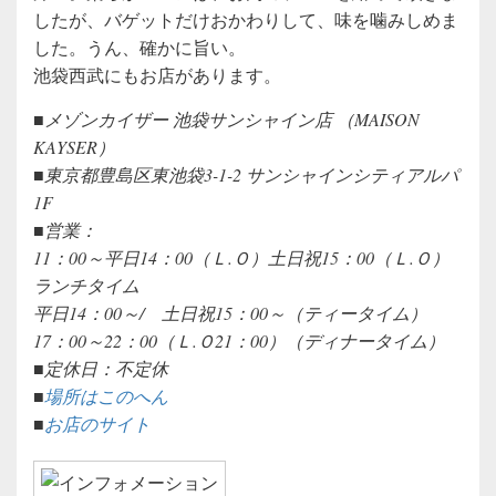
したが、バゲットだけおかわりして、味を噛みしめま
した。うん、確かに旨い。
池袋西武にもお店があります。
■メゾンカイザー 池袋サンシャイン店 （MAISON
KAYSER）
■東京都豊島区東池袋3-1-2 サンシャインシティアルパ
1F
■営業：
11：00～平日14：00（Ｌ.Ｏ）土日祝15：00（Ｌ.Ｏ）
ランチタイム
平日14：00～/ 土日祝15：00～（ティータイム）
17：00～22：00（Ｌ.Ｏ21：00）（ディナータイム）
■定休日：不定休
■
場所はこのへん
■
お店のサイト