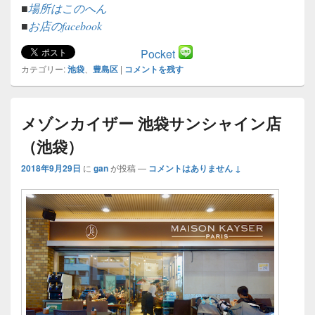
■
場所はこのへん
■
お店のfacebook
Pocket
カテゴリー:
池袋
、
豊島区
|
コメントを残す
メゾンカイザー 池袋サンシャイン店
（池袋）
2018年9月29日
に
gan
が投稿
—
コメントはありません ↓