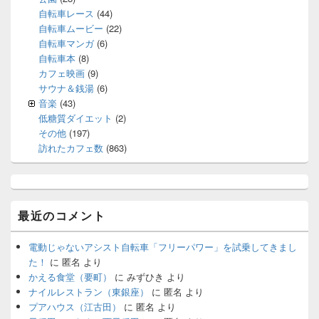
自転車レース
(44)
自転車ムービー
(22)
自転車マンガ
(6)
自転車本
(8)
カフェ映画
(9)
サウナ＆銭湯
(6)
音楽
(43)
低糖質ダイエット
(2)
その他
(197)
訪れたカフェ数
(863)
最近のコメント
電動じゃないアシスト自転車「フリーパワー」を試乗してきまし
た！
に
匿名
より
かえる食堂（要町）
に
みずひき
より
ナイルレストラン（東銀座）
に
匿名
より
プアハウス（江古田）
に
匿名
より