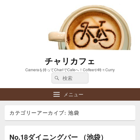
チャリカフェ
Cameraを持ってChariでCafeへ！Coffeeや時々Curry
検
検
索:
索
メニュー
カテゴリーアーカイブ:
池袋
No.18ダイニングバー （池袋）