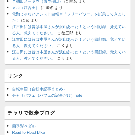
早稲田メーヤウ（西早稲田）
に
匿名
より
メル（江古田）
に
匿名
より
電動じゃないアシスト自転車「フリーパワー」を試乗してきまし
た！
に
iq
より
江古田には昔は本屋さんが沢山あった！という回顧録。覚えてい
る人、教えてください。
に
徳三郎
より
江古田には昔は本屋さんが沢山あった！という回顧録。覚えてい
る人、教えてください。
に
K
より
江古田には昔は本屋さんが沢山あった！という回顧録。覚えてい
る人、教えてください。
に
K
より
リンク
自転車沼（自転車記事まとめ）
チャリパフェ（パフェの記事だけ）note
チャリで散歩ブログ
四季彩ペダル
Road to Road Bike