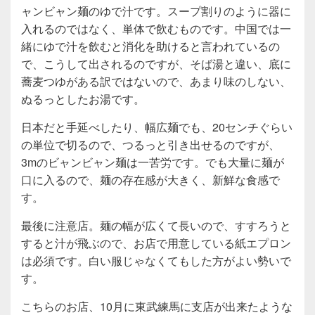
ャンビャン麺のゆで汁です。スープ割りのように器に
入れるのではなく、単体で飲むものです。中国では一
緒にゆで汁を飲むと消化を助けると言われているの
で、こうして出されるのですが、そば湯と違い、底に
蕎麦つゆがある訳ではないので、あまり味のしない、
ぬるっとしたお湯です。
日本だと手延べしたり、幅広麺でも、20センチぐらい
の単位で切るので、つるっと引き出せるのですが、
3mのビャンビャン麺は一苦労です。でも大量に麺が
口に入るので、麺の存在感が大きく、新鮮な食感で
す。
最後に注意店。麺の幅が広くて長いので、すすろうと
すると汁が飛ぶので、お店で用意している紙エプロン
は必須です。白い服じゃなくてもした方がよい勢いで
す。
こちらのお店、10月に東武練馬に支店が出来たような