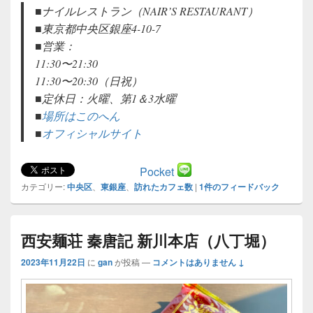
■ナイルレストラン（NAIR’S RESTAURANT）
■東京都中央区銀座4-10-7
■営業：
11:30〜21:30
11:30〜20:30（日祝）
■定休日：火曜、第1＆3水曜
■
場所はこのへん
■
オフィシャルサイト
Pocket
カテゴリー:
中央区
、
東銀座
、
訪れたカフェ数
|
1
件のフィードバック
西安麺荘 秦唐記 新川本店（八丁堀）
2023年11月22日
に
gan
が投稿
—
コメントはありません ↓