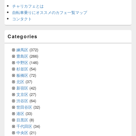
チャリカフェとは
自転車乗りにオススメのカフェ一覧マップ
コンタクト
Categories
練馬区
(372)
豊島区
(266)
中野区
(146)
杉並区
(54)
板橋区
(72)
北区
(37)
新宿区
(42)
文京区
(27)
渋谷区
(64)
世田谷区
(32)
港区
(33)
目黒区
(8)
千代田区
(34)
中央区
(21)