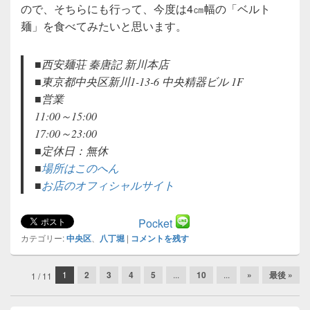
ので、そちらにも行って、今度は4㎝幅の「ベルト
麺」を食べてみたいと思います。
■西安麺荘 秦唐記 新川本店
■東京都中央区新川1-13-6 中央精器ビル 1F
■営業
11:00～15:00
17:00～23:00
■定休日：無休
■
場所はこのへん
■
お店のオフィシャルサイト
Pocket
カテゴリー:
中央区
、
八丁堀
|
コメントを残す
投
1
2
3
4
5
...
10
...
»
最後 »
1 / 11
稿
ナ