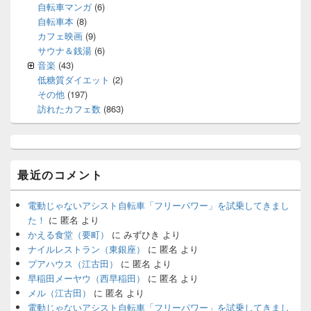
自転車マンガ
(6)
自転車本
(8)
カフェ映画
(9)
サウナ＆銭湯
(6)
音楽
(43)
低糖質ダイエット
(2)
その他
(197)
訪れたカフェ数
(863)
最近のコメント
電動じゃないアシスト自転車「フリーパワー」を試乗してきまし
た！
に
匿名
より
かえる食堂（要町）
に
みずひき
より
ナイルレストラン（東銀座）
に
匿名
より
プアハウス（江古田）
に
匿名
より
早稲田メーヤウ（西早稲田）
に
匿名
より
メル（江古田）
に
匿名
より
電動じゃないアシスト自転車「フリーパワー」を試乗してきまし