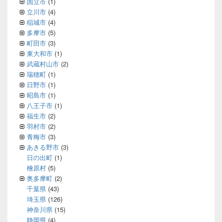
国立市
(1)
立川市
(4)
稲城市
(4)
多摩市
(5)
町田市
(3)
東大和市
(1)
武蔵村山市
(2)
瑞穂町
(1)
日野市
(1)
昭島市
(1)
八王子市
(1)
福生市
(2)
羽村市
(2)
青梅市
(3)
あきる野市
(3)
日の出町
(1)
檜原村
(5)
奥多摩町
(2)
千葉県
(43)
埼玉県
(126)
神奈川県
(15)
静岡県
(4)