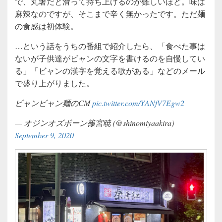
で、丸箸だと滑って持ち上げるのが難しいほど。味は
麻辣なのですが、そこまで辛く無かったです。ただ麺
の食感は初体験。
…という話をうちの番組で紹介したら、「食べた事は
ないが子供達がビャンの文字を書けるのを自慢してい
る」「ビャンの漢字を覚える歌がある」などのメール
で盛り上がりました。
ビャンビャン麺のCM
pic.twitter.com/YANfV7Egw2
— オジンオズボーン篠宮暁 (@shinomiyaakira)
September 9, 2020