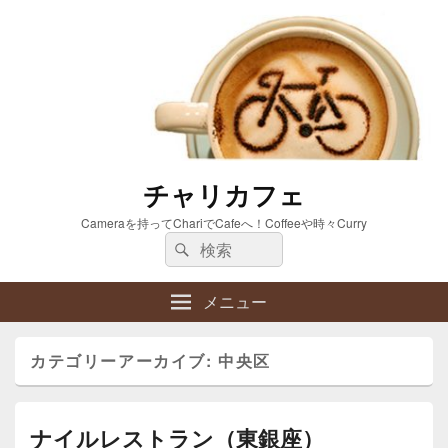
チャリカフェ
Cameraを持ってChariでCafeへ！Coffeeや時々Curry
検
検
索:
索
メニュー
カテゴリーアーカイブ:
中央区
ナイルレストラン（東銀座）