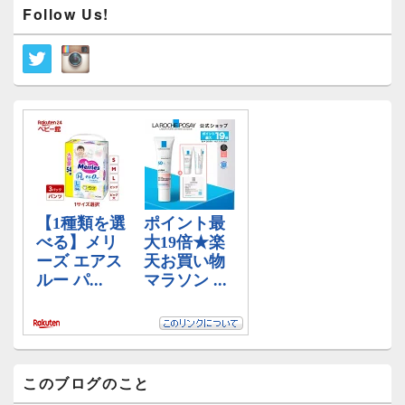
メ
ビ
Follow Us!
イ
ゲ
ン
ー
サ
イ
シ
ド
ョ
バ
ン
ー
ウ
ィ
ジ
ェ
ッ
ト
エ
リ
ア
このブログのこと