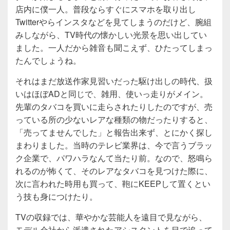
店内に僕一人。普段ならすぐにスマホを取り出し
Twitterやらインスタなどを見てしまうのだけど、腕組
みしながら、TV時代の懐かしい光景を思い出してい
ました。一人だから雑音も聞こえず、ひたってしまっ
たんでしょうね。
それはまだ放送作家見習いだった駆け出しの時代、扱
いはほぼADと同じで、雑用、使いっ走りがメイン。
先輩のタバコを買いに走らされたりしたのですが、売
っている所の少ないレアな種類の物だったりすると、
「売ってませんでした」と報告出来ず、とにかく探し
まわりました。当時のテレビ業界は、今で言うブラッ
ク企業で、パワハラなんて当たり前。なので、怒鳴ら
れるのが怖くて、そのレアなタバコを見つけた際に、
次に言われた時用も買って、鞄にKEEPして置くとい
う技も身につけたり。
TVの収録では、華やかな芸能人を遠目で見ながら、
モデル会社から派遣されたアシスタントを目で追って