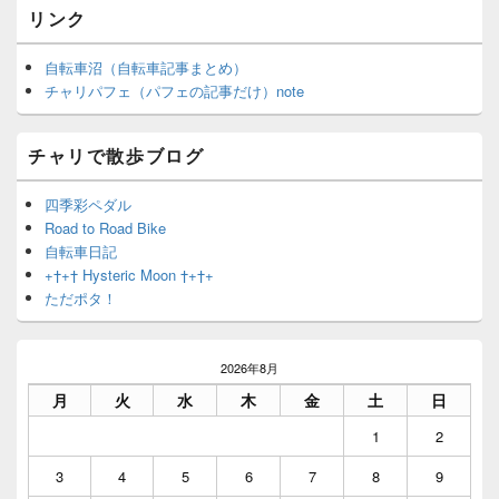
リンク
自転車沼（自転車記事まとめ）
チャリパフェ（パフェの記事だけ）note
チャリで散歩ブログ
四季彩ペダル
Road to Road Bike
自転車日記
+†+† Hysteric Moon †+†+
ただポタ！
2026年8月
月
火
水
木
金
土
日
1
2
3
4
5
6
7
8
9