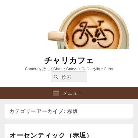
チャリカフェ
Cameraを持ってChariでCafeへ！Coffeeや時々Curry
検
検
索:
索
メニュー
カテゴリーアーカイブ:
赤坂
オーセンティック（赤坂）