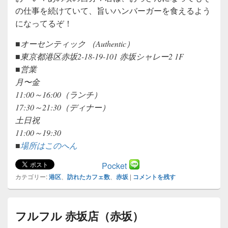
の仕事を続けていて、旨いハンバーガーを食えるよう
になってるぞ！
■オーセンティック （Authentic）
■東京都港区赤坂2-18-19-101 赤坂シャレー2 1F
■営業
月〜金
11:00～16:00（ランチ）
17:30～21:30（ディナー）
土日祝
11:00～19:30
■
場所はこのへん
Pocket
カテゴリー:
港区
、
訪れたカフェ数
、
赤坂
|
コメントを残す
フルフル 赤坂店（赤坂）