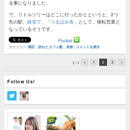
る事になりました。
で、リトルツリーはどこに行ったかとというと、2つ
先の駅、
経堂で、「つるばみ舎」
として、移転営業と
なっているそうです。
Pocket
カテゴリー:
港区
、
訪れたカフェ数
、
赤坂
|
コメントを残す
投
«
1
2
3
»
2 / 3
稿
ナ
メ
ビ
Follow Us!
イ
ゲ
ン
ー
サ
イ
シ
ド
ョ
バ
ン
ー
ウ
ィ
ジ