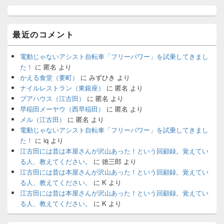
最近のコメント
電動じゃないアシスト自転車「フリーパワー」を試乗してきまし
た！
に
匿名
より
かえる食堂（要町）
に
みずひき
より
ナイルレストラン（東銀座）
に
匿名
より
プアハウス（江古田）
に
匿名
より
早稲田メーヤウ（西早稲田）
に
匿名
より
メル（江古田）
に
匿名
より
電動じゃないアシスト自転車「フリーパワー」を試乗してきまし
た！
に
iq
より
江古田には昔は本屋さんが沢山あった！という回顧録。覚えてい
る人、教えてください。
に
徳三郎
より
江古田には昔は本屋さんが沢山あった！という回顧録。覚えてい
る人、教えてください。
に
K
より
江古田には昔は本屋さんが沢山あった！という回顧録。覚えてい
る人、教えてください。
に
K
より