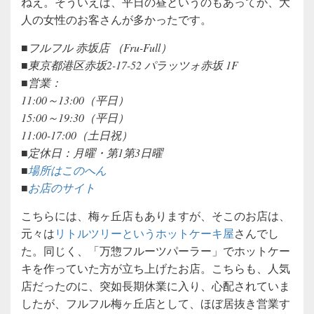
ねえ。そういえば、平日の昼というのもあってか、大
人の女性のお客さんが多かったです。
■フルフル 赤坂店 （Fru-Full）
■東京都港区赤坂2-17-52 パラッツォ赤坂 1F
■営業：
11:00～13:00（平日）
15:00～19:30（平日）
11:00-17:00（土日祝）
■定休日：月曜・第1第3日曜
■
場所はこのへん
■
お店のサイト
こちらには、梅ヶ丘店もありますが、そこのお店は、
元々は
リトルツリーというホットケーキ屋
さんでし
た。同じく、「万惣フルーツパーラー」でホットケー
キを作っていた方が立ち上げたお店。こちらも、人気
店だったのに、突如長期休業に入り、心配されていま
したが、フルフル梅ヶ丘店として、ほぼ居抜き営業す