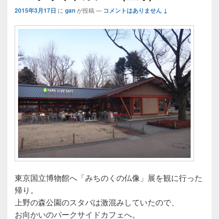
2015年3月17日
に
gan
が投稿
—
コメントはありません ↓
東京国立博物館へ「みちのくの仏像」展を観に行った
帰り。
上野の森公園のスタバは激混みしていたので、
お向かいのパークサイドカフェへ。