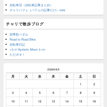
自転車沼（自転車記事まとめ）
チャリパフェ（パフェの記事だけ）note
チャリで散歩ブログ
四季彩ペダル
Road to Road Bike
自転車日記
+†+† Hysteric Moon †+†+
ただポタ！
2026年8月
月
火
水
木
金
土
日
1
2
3
4
5
6
7
8
9
10
11
12
13
14
15
16