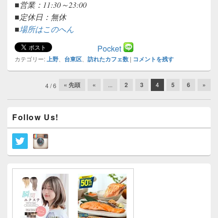
■営業：11:30～23:00
■定休日：無休
■
場所はこのへん
Pocket
カテゴリー:
上野
、
台東区
、
訪れたカフェ数
|
コメントを残す
投
« 先頭
«
...
2
3
4
5
6
»
4 / 6
稿
ナ
メ
ビ
Follow Us!
イ
ゲ
ン
ー
サ
イ
シ
ド
ョ
バ
ン
ー
ウ
ィ
ジ
ェ
ッ