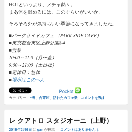
HOTというより、メチャ熱々。
まあ体を温めるには、このぐらいがいいか。
そろそろ外が気持ちいい季節になってきましたね。
■パークサイドカフェ （PARK SIDE CAFE）
■東京都台東区上野公園8-4
■営業
10:00～21:0（月〜金）
9:00～21:00（土日祝）
■定休日：無休
■
場所はこのへん
Pocket
カテゴリー:
上野
、
台東区
、
訪れたカフェ数
|
コメントを残す
レ クアトロ スタジオーニ（上野）
2015年2月6日
に
gan
が投稿
—
コメントはありません ↓