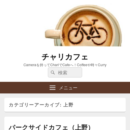
チャリカフェ
Cameraを持ってChariでCafeへ！Coffeeや時々Curry
検
検
索:
索
メニュー
カテゴリーアーカイブ:
上野
パークサイドカフェ（上野）