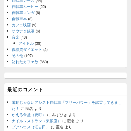
自転車レース
(44)
自転車ムービー
(22)
自転車マンガ
(6)
自転車本
(8)
カフェ映画
(9)
サウナ＆銭湯
(6)
音楽
(43)
アイドル
(38)
低糖質ダイエット
(2)
その他
(197)
訪れたカフェ数
(863)
最近のコメント
電動じゃないアシスト自転車「フリーパワー」を試乗してきまし
た！
に
匿名
より
かえる食堂（要町）
に
みずひき
より
ナイルレストラン（東銀座）
に
匿名
より
プアハウス（江古田）
に
匿名
より