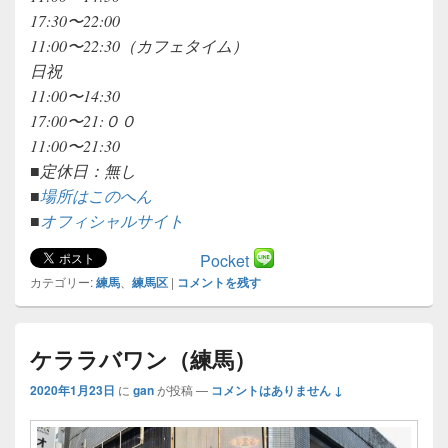
17:30〜22:00
11:00〜22:30（カフェタイム）
日祝
11:00〜14:30
17:00〜21:００
11:00〜21:30
■定休日：無し
■
場所はこのへん
■
オフィシャルサイト
Pocket
カテゴリー:
練馬
、
練馬区
|
コメントを残す
ケララバワン（練馬）
2020年1月23日
に
gan
が投稿
—
コメントはありません ↓