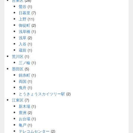
台東区
(26)
鶯谷
(1)
日暮里
(7)
上野
(11)
御徒町
(2)
浅草橋
(1)
浅草
(2)
入谷
(1)
蔵前
(1)
荒川区
(1)
三ノ輪
(1)
墨田区
(5)
錦糸町
(1)
両国
(1)
曳舟
(1)
とうきょうスカイツリー駅
(2)
江東区
(7)
新木場
(1)
豊洲
(2)
お台場
(1)
亀戸
(1)
テレコムセンター
(2)