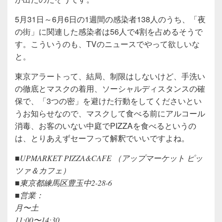
5月31日～6月6日の1週間の感染者138人のうち、「夜
の街」に関連した感染者は56人で4割を占めるそうで
す。こういうのも、TVのニュースでやって欲しいな
と。
東京アラートって、結局、制限はしないけど、手洗い
の徹底とマスクの着用、ソーシャルディスタンスの確
保で、「3つの密」を避けた行動をしてくださいとい
うお知らせなので、マスクして食べる前にアルコール
消毒、お客のいない中庭でPIZZAを食べるというの
は、とりあえずセーフって解釈でいいですよね。
■UPMARKET PIZZA&CAFE （アップマーケット ピッ
ツァ＆カフェ）
■東京都練馬区豊玉中2-28-6
■営業：
月〜土
11:00〜14:30