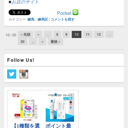
■
お店のサイト
Pocket
カテゴリー:
練馬
、
練馬区
|
コメントを残す
投
« 先頭
«
...
8
9
10
11
12
...
10 / 20
稿
20
...
»
最後 »
ナ
ビ
メ
ゲ
Follow Us!
イ
ー
ン
シ
サ
イ
ョ
ド
ン
バ
ー
ウ
ィ
ジ
ェ
ッ
ト