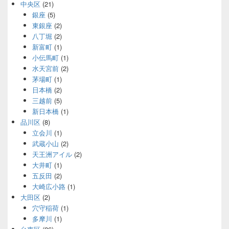
中央区
(21)
銀座
(5)
東銀座
(2)
八丁堀
(2)
新富町
(1)
小伝馬町
(1)
水天宮前
(2)
茅場町
(1)
日本橋
(2)
三越前
(5)
新日本橋
(1)
品川区
(8)
立会川
(1)
武蔵小山
(2)
天王洲アイル
(2)
大井町
(1)
五反田
(2)
大崎広小路
(1)
大田区
(2)
穴守稲荷
(1)
多摩川
(1)