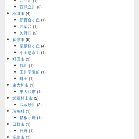
西立川
(1)
西武立川
(2)
稲城市
(4)
新百合ヶ丘
(1)
若葉台
(1)
矢野口
(2)
多摩市
(5)
聖蹟桜ヶ丘
(4)
小田急永山
(1)
町田市
(3)
鶴川
(1)
玉川学園前
(1)
町田
(1)
東大和市
(1)
東大和市
(1)
武蔵村山市
(2)
武蔵砂川
(2)
瑞穂町
(1)
箱根ヶ崎
(1)
日野市
(1)
日野
(1)
昭島市
(1)