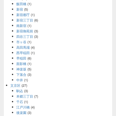
飯田橋
(1)
新宿
(5)
新宿都庁
(1)
新宿三丁目
(6)
南新宿
(1)
新宿御苑前
(3)
四谷三丁目
(3)
市ヶ谷
(1)
高田馬場
(4)
西早稲田
(1)
早稲田
(6)
面影橋
(1)
神楽坂
(5)
下落合
(3)
中井
(1)
文京区
(27)
駒込
(3)
本郷三丁目
(7)
千石
(1)
江戸川橋
(4)
後楽園
(3)