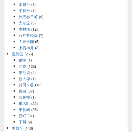
氷川台
(5)
平和台
(1)
練馬春日町
(3)
光が丘
(3)
中村橋
(12)
石神井公園
(7)
大泉学園
(5)
上石神井
(3)
豊島区
(266)
巣鴨
(1)
池袋
(125)
東池袋
(4)
新大塚
(1)
雑司ヶ谷
(12)
目白
(37)
西巣鴨
(1)
椎名町
(22)
東長崎
(25)
要町
(31)
千川
(9)
中野区
(146)