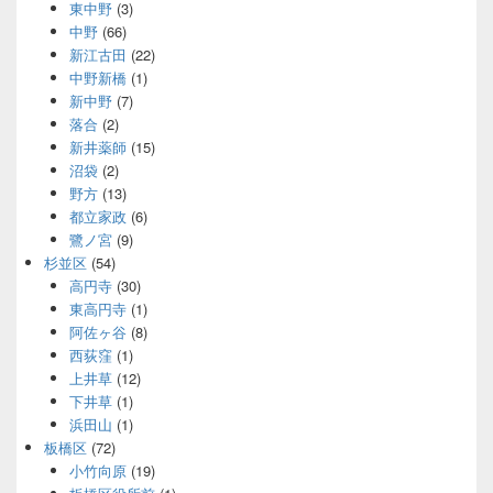
東中野
(3)
中野
(66)
新江古田
(22)
中野新橋
(1)
新中野
(7)
落合
(2)
新井薬師
(15)
沼袋
(2)
野方
(13)
都立家政
(6)
鷺ノ宮
(9)
杉並区
(54)
高円寺
(30)
東高円寺
(1)
阿佐ヶ谷
(8)
西荻窪
(1)
上井草
(12)
下井草
(1)
浜田山
(1)
板橋区
(72)
小竹向原
(19)