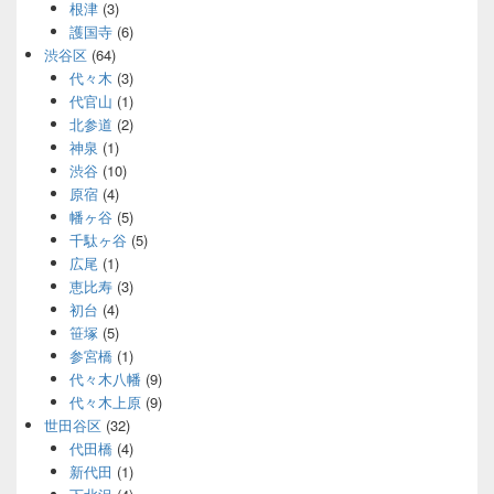
根津
(3)
護国寺
(6)
渋谷区
(64)
代々木
(3)
代官山
(1)
北参道
(2)
神泉
(1)
渋谷
(10)
原宿
(4)
幡ヶ谷
(5)
千駄ヶ谷
(5)
広尾
(1)
恵比寿
(3)
初台
(4)
笹塚
(5)
参宮橋
(1)
代々木八幡
(9)
代々木上原
(9)
世田谷区
(32)
代田橋
(4)
新代田
(1)