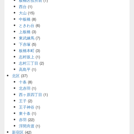
板橋区役所前
(1)
西台
(1)
大山
(15)
中板橋
(8)
ときわ台
(6)
上板橋
(3)
東武練馬
(7)
下赤塚
(5)
板橋本町
(3)
志村坂上
(1)
志村三丁目
(2)
高島平
(1)
北区
(37)
十条
(8)
北赤羽
(1)
西ヶ原四丁目
(1)
王子
(2)
王子神谷
(1)
東十条
(1)
赤羽
(22)
浮間舟渡
(1)
新宿区
(42)