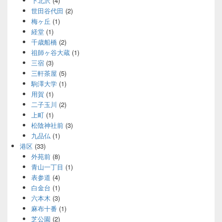
下北沢
(4)
世田谷代田
(2)
梅ヶ丘
(1)
経堂
(1)
千歳船橋
(2)
祖師ヶ谷大蔵
(1)
三宿
(3)
三軒茶屋
(5)
駒澤大学
(1)
用賀
(1)
二子玉川
(2)
上町
(1)
松陰神社前
(3)
九品仏
(1)
港区
(33)
外苑前
(8)
青山一丁目
(1)
表参道
(4)
白金台
(1)
六本木
(3)
麻布十番
(1)
芝公園
(2)