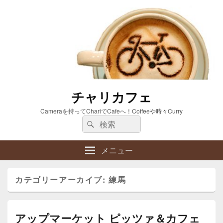
チャリカフェ
Cameraを持ってChariでCafeへ！Coffeeや時々Curry
検
検
索:
索
メニュー
カテゴリーアーカイブ:
練馬
アップマーケット ピッツァ＆カフェ