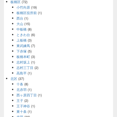
板橋区
(72)
小竹向原
(19)
板橋区役所前
(1)
西台
(1)
大山
(15)
中板橋
(8)
ときわ台
(6)
上板橋
(3)
東武練馬
(7)
下赤塚
(5)
板橋本町
(3)
志村坂上
(1)
志村三丁目
(2)
高島平
(1)
北区
(37)
十条
(8)
北赤羽
(1)
西ヶ原四丁目
(1)
王子
(2)
王子神谷
(1)
東十条
(1)
赤羽
(22)