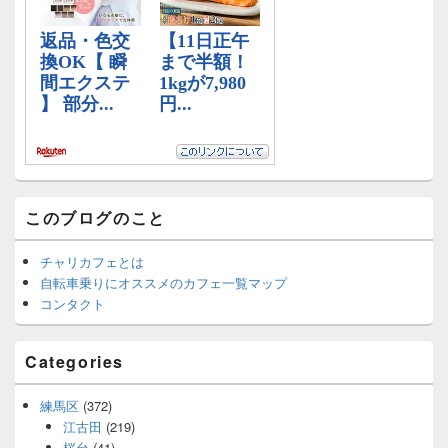
ッ
ト
エ
リ
ア
このブログのこと
チャリカフェとは
自転車乗りにオススメのカフェ一覧マップ
コンタクト
Categories
練馬区
(372)
江古田
(219)
桜台
(41)