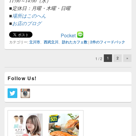
11:00～14:00（水）
■定休日：月曜・木曜・日曜
■
場所はこのへん
■
お店のブログ
Pocket
カテゴリー:
立川市
、
西武立川
、
訪れたカフェ数
|
2
件のフィードバック
投
1
2
»
1 / 2
稿
ナ
メ
ビ
Follow Us!
イ
ゲ
ン
ー
サ
イ
シ
ド
ョ
バ
ン
ー
ウ
ィ
ジ
ェ