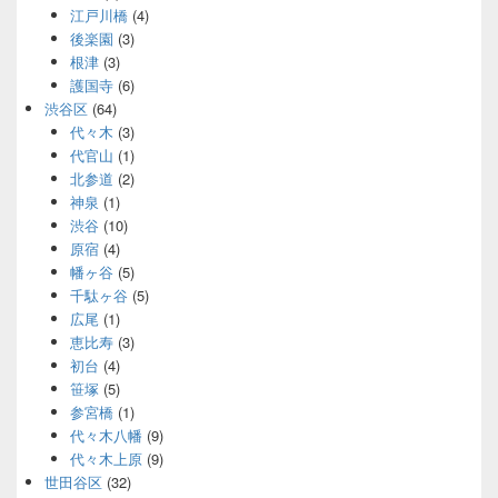
江戸川橋
(4)
後楽園
(3)
根津
(3)
護国寺
(6)
渋谷区
(64)
代々木
(3)
代官山
(1)
北参道
(2)
神泉
(1)
渋谷
(10)
原宿
(4)
幡ヶ谷
(5)
千駄ヶ谷
(5)
広尾
(1)
恵比寿
(3)
初台
(4)
笹塚
(5)
参宮橋
(1)
代々木八幡
(9)
代々木上原
(9)
世田谷区
(32)