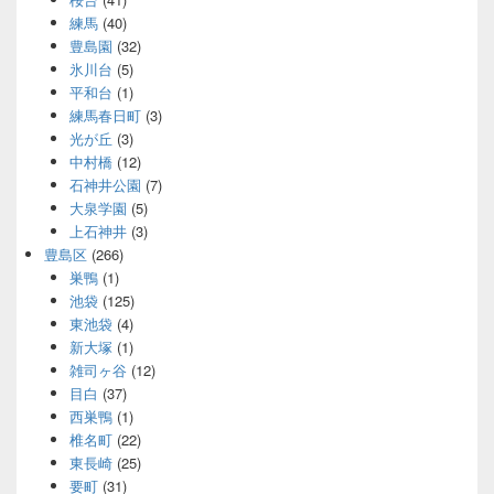
練馬
(40)
豊島園
(32)
氷川台
(5)
平和台
(1)
練馬春日町
(3)
光が丘
(3)
中村橋
(12)
石神井公園
(7)
大泉学園
(5)
上石神井
(3)
豊島区
(266)
巣鴨
(1)
池袋
(125)
東池袋
(4)
新大塚
(1)
雑司ヶ谷
(12)
目白
(37)
西巣鴨
(1)
椎名町
(22)
東長崎
(25)
要町
(31)