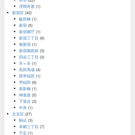
浮間舟渡
(1)
新宿区
(42)
飯田橋
(1)
新宿
(5)
新宿都庁
(1)
新宿三丁目
(6)
南新宿
(1)
新宿御苑前
(3)
四谷三丁目
(3)
市ヶ谷
(1)
高田馬場
(4)
西早稲田
(1)
早稲田
(6)
面影橋
(1)
神楽坂
(5)
下落合
(3)
中井
(1)
文京区
(27)
駒込
(3)
本郷三丁目
(7)
千石
(1)