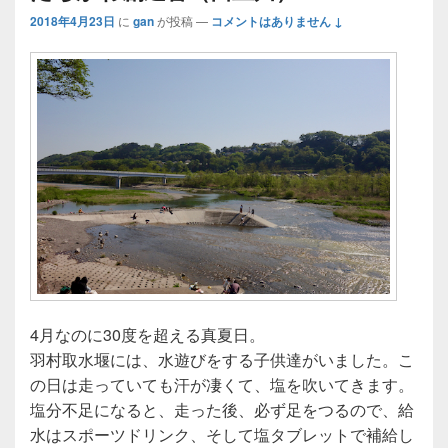
2018年4月23日
に
gan
が投稿
—
コメントはありません ↓
4月なのに30度を超える真夏日。
羽村取水堰には、水遊びをする子供達がいました。こ
の日は走っていても汗が凄くて、塩を吹いてきます。
塩分不足になると、走った後、必ず足をつるので、給
水はスポーツドリンク、そして塩タブレットで補給し