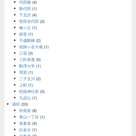
代田橋
(4)
新代田
(1)
下北沢
(4)
世田谷代田
(2)
梅ヶ丘
(1)
経堂
(1)
千歳船橋
(2)
祖師ヶ谷大蔵
(1)
三宿
(3)
三軒茶屋
(5)
駒澤大学
(1)
用賀
(1)
二子玉川
(2)
上町
(1)
松陰神社前
(3)
九品仏
(1)
港区
(33)
外苑前
(8)
青山一丁目
(1)
表参道
(4)
白金台
(1)
六本木
(3)