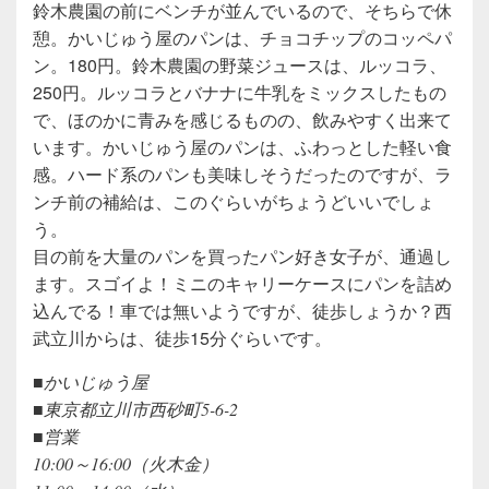
鈴木農園の前にベンチが並んでいるので、そちらで休
憩。かいじゅう屋のパンは、チョコチップのコッペパ
ン。180円。鈴木農園の野菜ジュースは、ルッコラ、
250円。ルッコラとバナナに牛乳をミックスしたもの
で、ほのかに青みを感じるものの、飲みやすく出来て
います。かいじゅう屋のパンは、ふわっとした軽い食
感。ハード系のパンも美味しそうだったのですが、ラ
ンチ前の補給は、このぐらいがちょうどいいでしょ
う。
目の前を大量のパンを買ったパン好き女子が、通過し
ます。スゴイよ！ミニのキャリーケースにパンを詰め
込んでる！車では無いようですが、徒歩しょうか？西
武立川からは、徒歩15分ぐらいです。
■かいじゅう屋
■東京都立川市西砂町5-6-2
■営業
10:00～16:00（火木金）