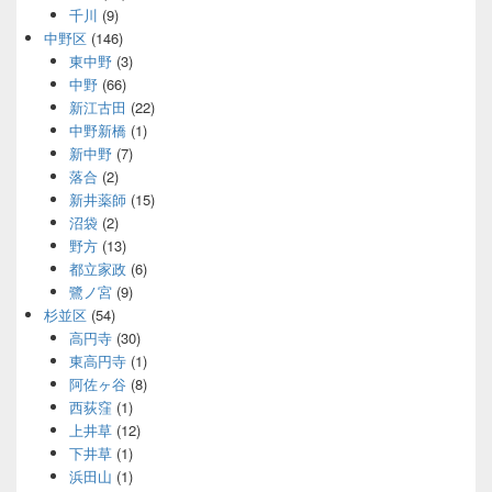
千川
(9)
中野区
(146)
東中野
(3)
中野
(66)
新江古田
(22)
中野新橋
(1)
新中野
(7)
落合
(2)
新井薬師
(15)
沼袋
(2)
野方
(13)
都立家政
(6)
鷺ノ宮
(9)
杉並区
(54)
高円寺
(30)
東高円寺
(1)
阿佐ヶ谷
(8)
西荻窪
(1)
上井草
(12)
下井草
(1)
浜田山
(1)