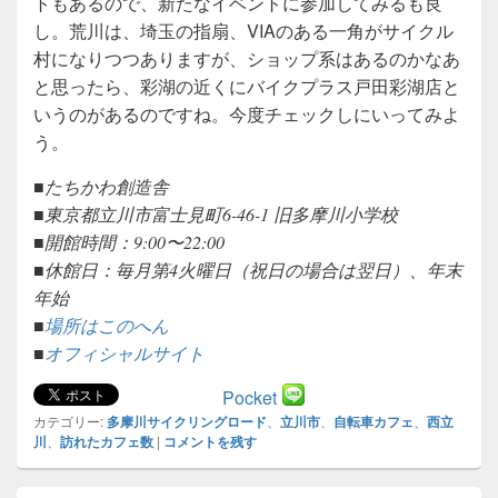
トもあるので、新たなイベントに参加してみるも良
し。荒川は、埼玉の指扇、VIAのある一角がサイクル
村になりつつありますが、ショップ系はあるのかなあ
と思ったら、彩湖の近くにバイクプラス戸田彩湖店と
いうのがあるのですね。今度チェックしにいってみよ
う。
■たちかわ創造舎
■東京都立川市富士見町6-46-1 旧多摩川小学校
■開館時間：9:00〜22:00
■休館日：毎月第4火曜日（祝日の場合は翌日）、年末
年始
■
場所はこのへん
■
オフィシャルサイト
Pocket
カテゴリー:
多摩川サイクリングロード
、
立川市
、
自転車カフェ
、
西立
川
、
訪れたカフェ数
|
コメントを残す