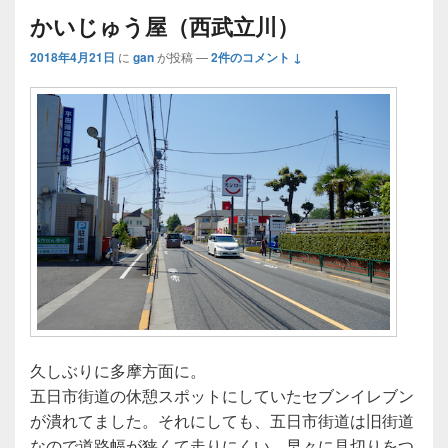
かいじゅう屋（西武立川）
2018年4月21日
に
gan
が投稿
—
2件のコメント ↓
久しぶりに多摩方面に。
五日市街道の休憩スポットにしていたセブンイレブン
が潰れてました。それにしても、五日市街道は旧街道
なので道路幅が狭くて走りにくい。早々に見切りをつ