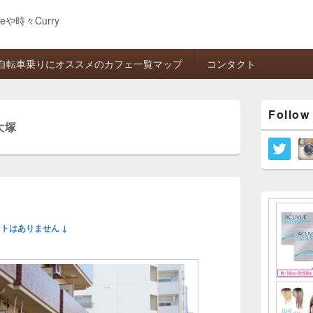
eeや時々Curry
自転車乗りにオススメのカフェ一覧マップ
コンタクト
メ
Follow
イ
大塚
ン
サ
イ
ド
バ
ー
ウ
ィ
トはありません ↓
ジ
ェ
ッ
ト
エ
リ
ア