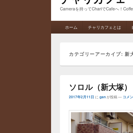
Cameraを持ってChariでCafeへ！Coff
メ
ホーム
チャリカフェとは
イ
ン
メ
ニ
カテゴリーアーカイブ:
新
ュ
ー
ソロル（新大塚）
2017年2月11日
に
gan
が投稿
—
コメン