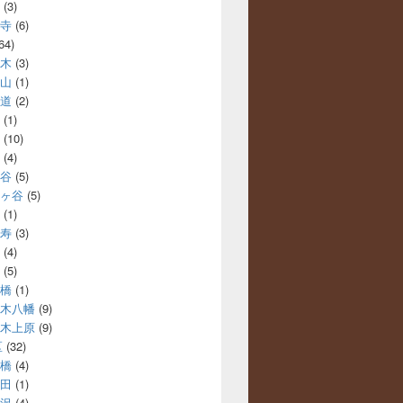
(3)
寺
(6)
64)
木
(3)
山
(1)
道
(2)
(1)
(10)
(4)
谷
(5)
ヶ谷
(5)
(1)
寿
(3)
(4)
(5)
橋
(1)
木八幡
(9)
木上原
(9)
区
(32)
橋
(4)
田
(1)
沢
(4)