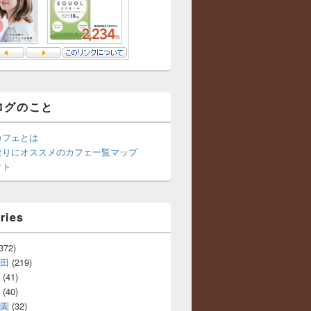
ログのこと
カフェとは
乗りにオススメのカフェ一覧マップ
クト
ries
372)
田
(219)
(41)
(40)
園
(32)