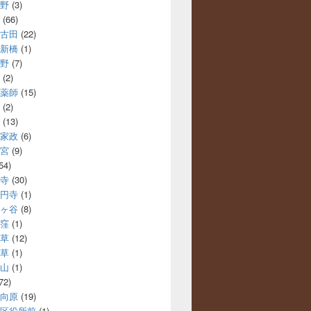
野
(3)
(66)
古田
(22)
新橋
(1)
野
(7)
(2)
薬師
(15)
(2)
(13)
家政
(6)
宮
(9)
54)
寺
(30)
円寺
(1)
ヶ谷
(8)
窪
(1)
草
(12)
草
(1)
山
(1)
72)
向原
(19)
区役所前
(1)