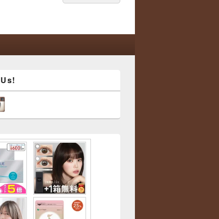
索:
索
 Us!