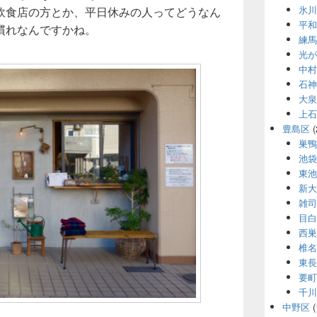
氷川
飲食店の方とか、平日休みの人ってどうなん
平和
慣れなんですかね。
練馬
光が
中村
石神
大泉
上石
豊島区
(
巣鴨
池袋
東池
新大
雑司
目白
西巣
椎名
東長
要町
千川
中野区
(