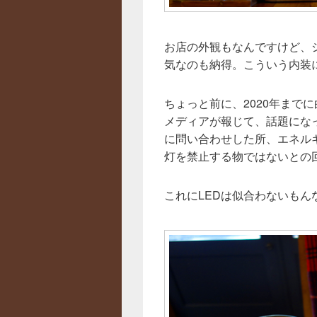
お店の外観もなんですけど、
気なのも納得。こういう内装
ちょっと前に、2020年まで
メディアが報じて、話題にな
に問い合わせした所、エネル
灯を禁止する物ではないとの
これにLEDは似合わないもん