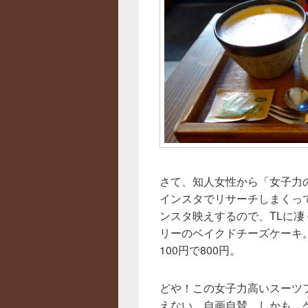
さて、知人女性から「女子力
インスタでリサーチしまくっ
ンスタ映えするので、TLに
リーのベイクドチーズケーキ。
100円で800円。
どや！この女子力高いスーツ
えない。自画自賛。しかも、