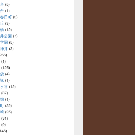
台
(5)
台
(1)
春日町
(3)
丘
(3)
橋
(12)
井公園
(7)
学園
(5)
神井
(3)
266)
(1)
(125)
袋
(4)
塚
(1)
ヶ谷
(12)
(37)
鴨
(1)
町
(22)
崎
(25)
(31)
(9)
146)