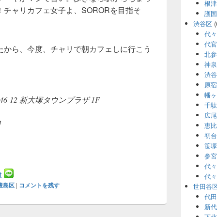
根津
チャリカフェ女子よ、SORORを目指そ
護国
渋谷区
(
代々
代官
たから、今度、チャリで朝カフェしに行こう
北参
神泉
渋谷
原宿
幡ヶ
6-12 新大塚タウンプラザ 1F
千駄
広尾
日
恵比
初台
笹塚
参宮
代々
t
代々
豊島区
|
コメントを残す
世田谷
代田
新代
下北