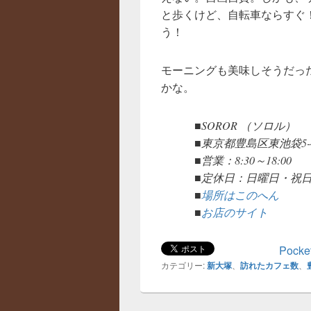
と歩くけど、自転車ならすぐ！
う！
モーニングも美味しそうだっ
かな。
■SOROR （ソロル）
■東京都豊島区東池袋5-4
■営業：8:30～18:00
■定休日：日曜日・祝
■
場所はこのへん
■
お店のサイト
Pocke
カテゴリー:
新大塚
、
訪れたカフェ数
、