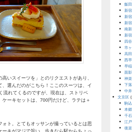
飯田
新宿
新宿
新宿
南新
新宿
四谷
市ヶ
高田
西早
早稲
面影
の高いスイーツを」とのリクエストがあり、
神楽
下落
て、選んだのがこちら！ここのスーツは、イ
中井
凄く流れてくるのですが、現在は、ストリベ
文京区
(
ケーキセットは、700円だけど、ラテは＋
駒込
本郷
千石
江戸
フォト。とてもオッサンが撮っているとは思
後楽
ケーキがマジで旨い。歩きなら駅からちょっ