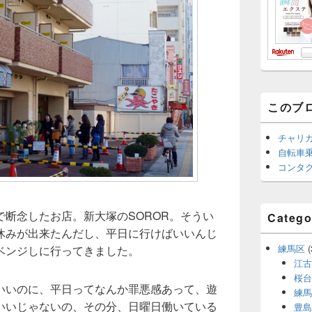
このブ
チャリ
自転車
コンタ
断念したお店。新大塚のSOROR。そうい
Catego
休みが出来たんだし、平日に行けばいいんじ
練馬区
(
ベンジしに行ってきました。
江古
桜台
いいのに、平日ってなんか罪悪感あって、遊
練馬
いいじゃないの、その分、日曜日働いている
豊島