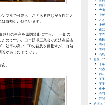
西台
大山
中板
シンプルで可愛らしさのある感じが女性に人
とき
には白熱灯が似合います。
上板
東武
に白熱灯の生産を原則禁止にすると、一部の
下赤
板橋
ったのですが、日本照明工業会が経済産業省
志村
ギー効率の高いLEDの普及を目指すが、白熱
志村
回答があったそうです。
高島
北区
(37
十条
なあ。
北赤
西ヶ
王子
王子
東十
赤羽
浮間
新宿区
(