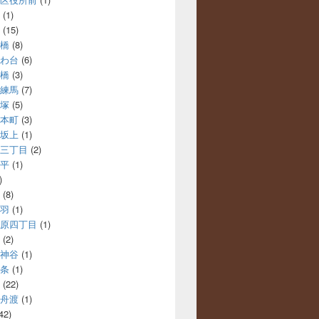
(1)
(15)
橋
(8)
わ台
(6)
橋
(3)
練馬
(7)
塚
(5)
本町
(3)
坂上
(1)
三丁目
(2)
平
(1)
)
(8)
羽
(1)
原四丁目
(1)
(2)
神谷
(1)
条
(1)
(22)
舟渡
(1)
42)