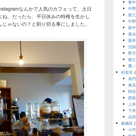
東中
stagramなんかで人気のカフェって、土日
中野
新江
よね。だったら、平日休みの特権を生かし
中野
んじゃないの？と割り切る事にしました。
新中
落合
新井
沼袋
野方
都立
鷺ノ
杉並区
(
高円
東高
阿佐
西荻
上井
下井
浜田
板橋区
(
小竹
板橋