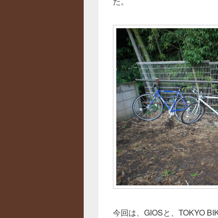
た。
今回は、GIOSと、TOKYO BI