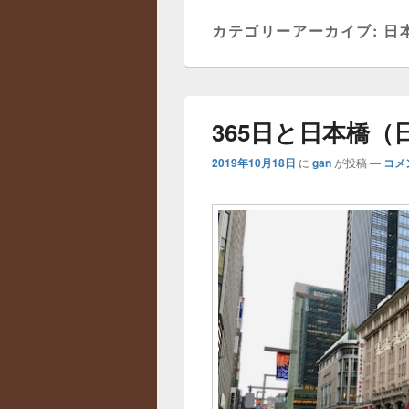
ニ
カテゴリーアーカイブ:
日
ュ
ー
365日と日本橋（
2019年10月18日
に
gan
が投稿
—
コメ