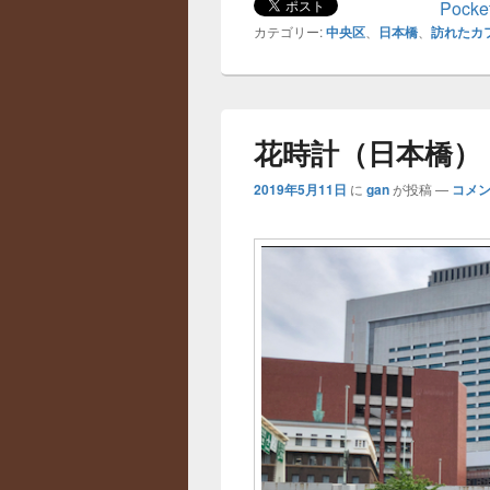
Pocke
カテゴリー:
中央区
、
日本橋
、
訪れたカ
花時計（日本橋）
2019年5月11日
に
gan
が投稿
—
コメン