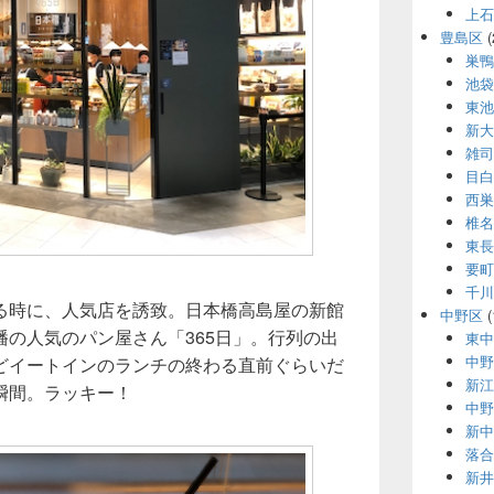
上石
豊島区
(
巣鴨
池袋
東池
新大
雑司
目白
西巣
椎名
東長
要町
千川
る時に、人気店を誘致。日本橋高島屋の新館
中野区
(
の人気のパン屋さん「365日」。行列の出
東中
中野
どイートインのランチの終わる直前ぐらいだ
新江
瞬間。ラッキー！
中野
新中
落合
新井