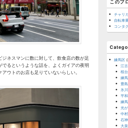
このブ
チャリ
自転車
コンタ
Catego
ビジネスマンに数に対して、飲食店の数が足
練馬区
(
がでるというような話を、よくガイアの夜明
江古
クアウトのお店も足りていないらしい。
桜台
練馬
豊島
氷川
平和
練馬
光が
中村
石神
大泉