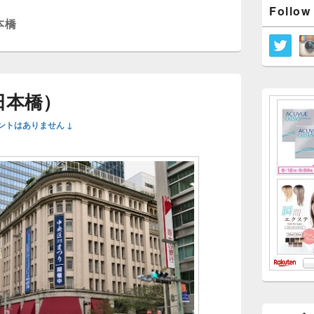
メ
Follow
イ
本橋
ン
サ
イ
ド
バ
ー
日本橋）
ウ
ィ
ントはありません ↓
ジ
ェ
ッ
ト
エ
リ
ア