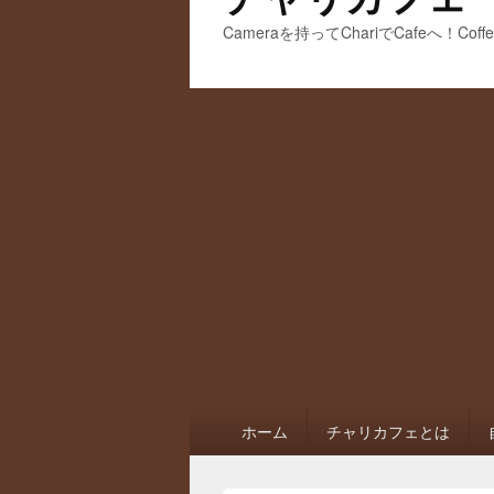
Cameraを持ってChariでCafeへ！Coff
メ
ホーム
チャリカフェとは
イ
ン
メ