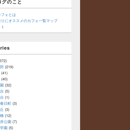
ログのこと
カフェとは
乗りにオススメのカフェ一覧マップ
クト
ries
372)
田
(219)
(41)
(40)
園
(32)
台
(5)
台
(1)
春日町
(3)
丘
(3)
橋
(12)
井公園
(7)
学園
(5)