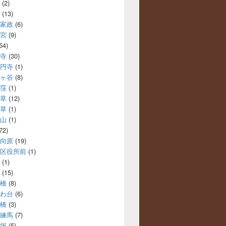
(2)
(13)
家政
(6)
宮
(9)
54)
寺
(30)
円寺
(1)
ヶ谷
(8)
窪
(1)
草
(12)
草
(1)
山
(1)
72)
向原
(19)
区役所前
(1)
(1)
(15)
橋
(8)
わ台
(6)
橋
(3)
練馬
(7)
塚
(5)