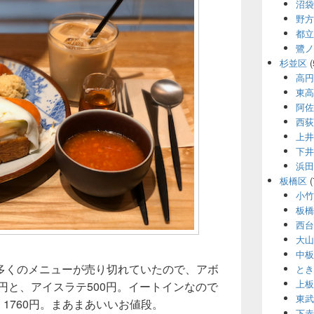
沼袋
野方
都立
鷺ノ
杉並区
(
高円
東高
阿佐
西荻
上井
下井
浜田
板橋区
(
小竹
板橋
西台
大山
中板
多くのメニューが売り切れていたので、アボ
とき
上板
0円と、アイスラテ500円。イートインなので
東武
、1760円。まあまあいいお値段。
下赤