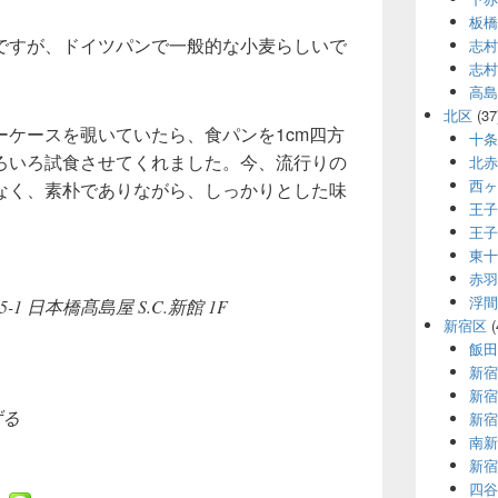
板橋
ですが、ドイツパンで一般的な小麦らしいで
志村
志村
高島
北区
(37
ーケースを覗いていたら、食パンを1cm四方
十条
ろいろ試食させてくれました。今、流行りの
北赤
西ヶ
なく、素朴でありながら、しっかりとした味
王子
王子
東十
赤羽
浮間
1 日本橋髙島屋 S.C.新館 1F
新宿区
(
飯田
新宿
）
新宿
ずる
新宿
南新
新宿
四谷