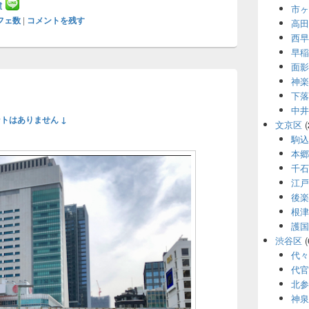
t
市ヶ
フェ数
|
コメントを残す
高田
西早
早稲
面影
神楽
下落
中井
トはありません ↓
文京区
(
駒込
本郷
千石
江戸
後楽
根津
護国
渋谷区
(
代々
代官
北参
神泉