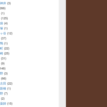
神井
(3)
266)
(1)
(125)
袋
(4)
塚
(1)
ヶ谷
(12)
(37)
鴨
(1)
町
(22)
崎
(25)
(31)
(9)
146)
野
(3)
(66)
古田
(22)
新橋
(1)
野
(7)
(2)
薬師
(15)