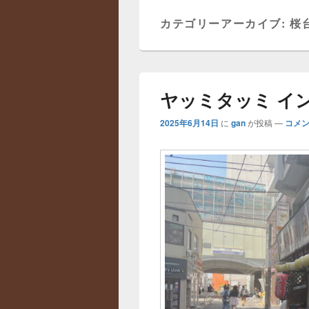
ニ
カテゴリーアーカイブ:
桜
ュ
ー
ヤッミタッミ イ
2025年6月14日
に
gan
が投稿
—
コメン