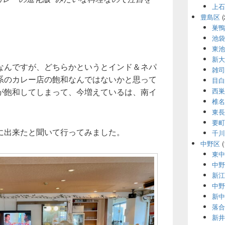
上石
豊島区
(
巣鴨
池袋
東池
新大
なんですが、どちらかというとインド＆ネパ
雑司
系のカレー店の飽和なんではないかと思って
目白
が飽和してしまって、今増えているは、南イ
西巣
椎名
東長
要町
に出来たと聞いて行ってみました。
千川
中野区
(
東中
中野
新江
中野
新中
落合
新井