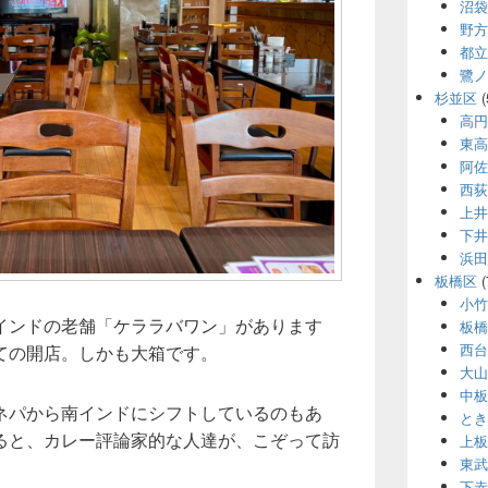
沼袋
野方
都立
鷺ノ
杉並区
(
高円
東高
阿佐
西荻
上井
下井
浜田
板橋区
(
小竹
インドの老舗「ケララバワン」があります
板橋
西台
ての開店。しかも大箱です。
大山
中板
ネパから南インドにシフトしているのもあ
とき
ると、カレー評論家的な人達が、こぞって訪
上板
東武
下赤