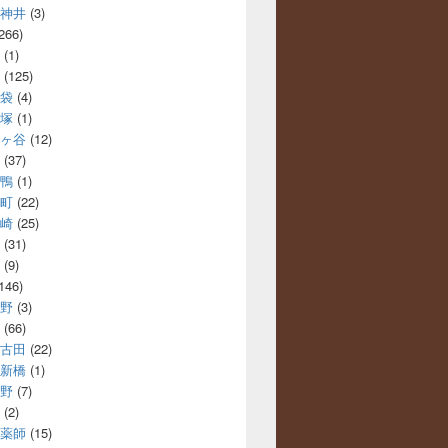
神井
(3)
266)
(1)
(125)
袋
(4)
塚
(1)
ヶ谷
(12)
(37)
鴨
(1)
町
(22)
崎
(25)
(31)
(9)
146)
野
(3)
(66)
古田
(22)
新橋
(1)
野
(7)
(2)
薬師
(15)