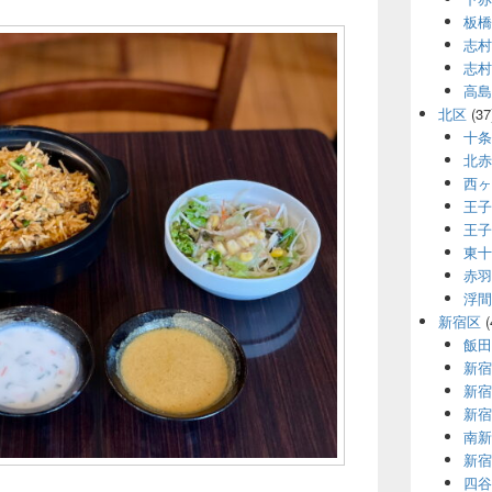
板橋
志村
志村
高島
北区
(37
十条
北赤
西ヶ
王子
王子
東十
赤羽
浮間
新宿区
(
飯田
新宿
新宿
新宿
南新
新宿
四谷