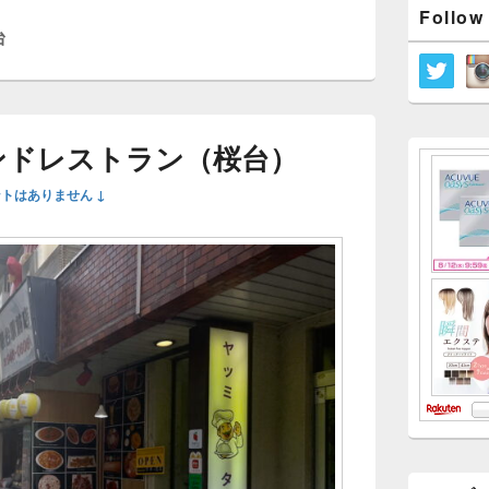
メ
Follow
イ
台
ン
サ
イ
ド
バ
ー
ンドレストラン（桜台）
ウ
ィ
トはありません ↓
ジ
ェ
ッ
ト
エ
リ
ア