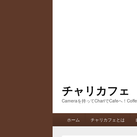
チャリカフェ
Cameraを持ってChariでCafeへ！Coff
メ
ホーム
チャリカフェとは
イ
ン
メ