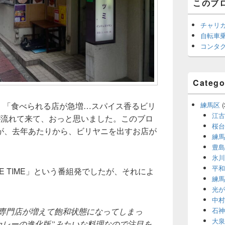
このブ
チャリ
自転車
コンタ
Catego
で、「食べられる店が急増…スパイス香るビリ
練馬区
(
江古
が流れて来て、おっと思いました。このブロ
桜台
が、去年あたりから、ビリヤニを出すお店が
練馬
豊島
氷川
平和
E TIME」という番組発でしたが、それによ
練馬
光が
中村
石神
専門店が増えて飽和状態になってしまっ
大泉
カレーの進化版”みたいな料理なので注目を