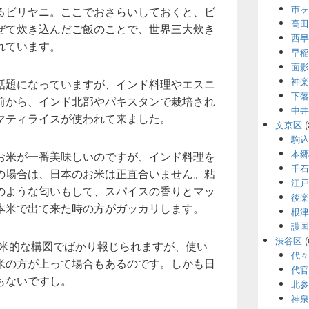
市ヶ
るビリヤニ。ここでおさらいしておくと、ビ
高田
ぜて炊き込んだご飯のことで、世界三大炊き
西早
れています。
早稲
面影
神楽
話題になっていますが、インド料理やエスニ
下落
前から、インド北部やパキスタンで栽培され
中井
マティライスが使われて来ました。
文京区
(
駒込
本郷
お米が一番美味しいのですが、インド料理を
千石
の場合は、日本のお米は正直合いません。粘
江戸
のような匂いもして、スパイスの香りとマッ
後楽
本米で出て来た時の方がガッカリします。
根津
護国
渋谷区
(
入米的な構図でばかり報じられますが、使い
代々
米の方が上って場合もあるのです。しかも日
代官
もないですし。
北参
神泉