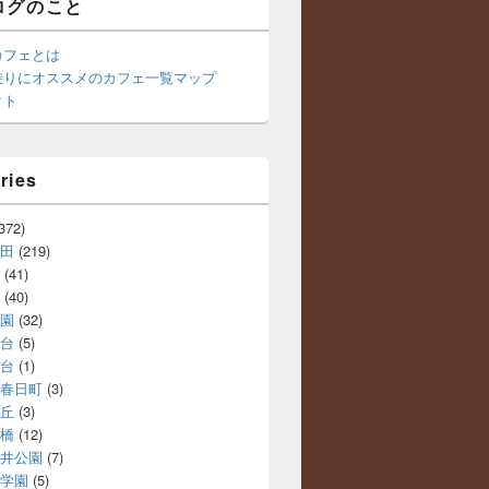
ログのこと
カフェとは
乗りにオススメのカフェ一覧マップ
クト
ries
372)
田
(219)
(41)
(40)
園
(32)
台
(5)
台
(1)
春日町
(3)
丘
(3)
橋
(12)
井公園
(7)
学園
(5)