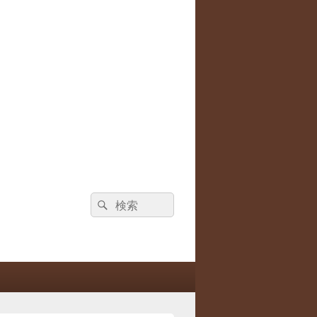
検
検
索:
索