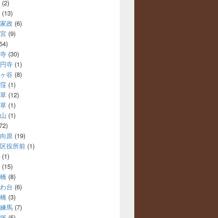
(2)
(13)
家政
(6)
宮
(9)
54)
寺
(30)
円寺
(1)
ヶ谷
(8)
窪
(1)
草
(12)
草
(1)
山
(1)
72)
向原
(19)
区役所前
(1)
(1)
(15)
橋
(8)
わ台
(6)
橋
(3)
練馬
(7)
塚
(5)