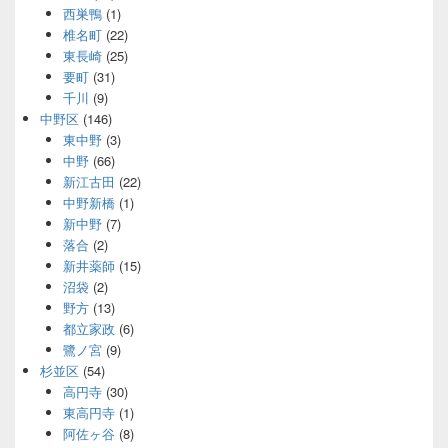
西巣鴨
(1)
椎名町
(22)
東長崎
(25)
要町
(31)
千川
(9)
中野区
(146)
東中野
(3)
中野
(66)
新江古田
(22)
中野新橋
(1)
新中野
(7)
落合
(2)
新井薬師
(15)
沼袋
(2)
野方
(13)
都立家政
(6)
鷺ノ宮
(9)
杉並区
(54)
高円寺
(30)
東高円寺
(1)
阿佐ヶ谷
(8)