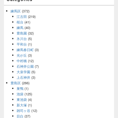
練馬区
(372)
江古田
(219)
桜台
(41)
練馬
(40)
豊島園
(32)
氷川台
(5)
平和台
(1)
練馬春日町
(3)
光が丘
(3)
中村橋
(12)
石神井公園
(7)
大泉学園
(5)
上石神井
(3)
豊島区
(266)
巣鴨
(1)
池袋
(125)
東池袋
(4)
新大塚
(1)
雑司ヶ谷
(12)
目白
(37)