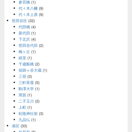
参宮橋
(1)
代々木八幡
(9)
代々木上原
(9)
世田谷区
(32)
代田橋
(4)
新代田
(1)
下北沢
(4)
世田谷代田
(2)
梅ヶ丘
(1)
経堂
(1)
千歳船橋
(2)
祖師ヶ谷大蔵
(1)
三宿
(3)
三軒茶屋
(5)
駒澤大学
(1)
用賀
(1)
二子玉川
(2)
上町
(1)
松陰神社前
(3)
九品仏
(1)
港区
(33)
外苑前
(8)