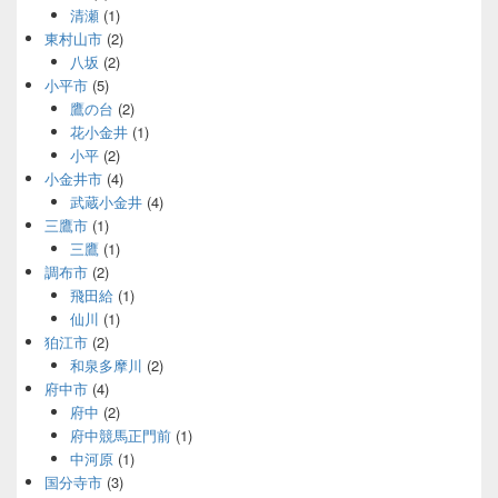
清瀬
(1)
東村山市
(2)
八坂
(2)
小平市
(5)
鷹の台
(2)
花小金井
(1)
小平
(2)
小金井市
(4)
武蔵小金井
(4)
三鷹市
(1)
三鷹
(1)
調布市
(2)
飛田給
(1)
仙川
(1)
狛江市
(2)
和泉多摩川
(2)
府中市
(4)
府中
(2)
府中競馬正門前
(1)
中河原
(1)
国分寺市
(3)