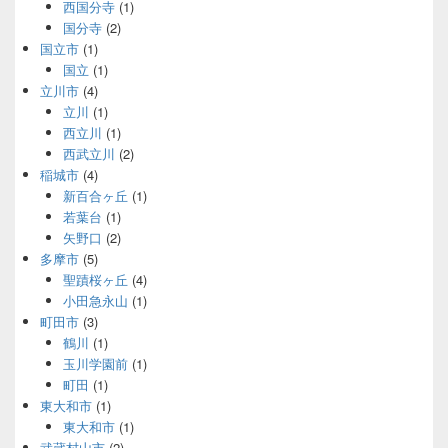
西国分寺
(1)
国分寺
(2)
国立市
(1)
国立
(1)
立川市
(4)
立川
(1)
西立川
(1)
西武立川
(2)
稲城市
(4)
新百合ヶ丘
(1)
若葉台
(1)
矢野口
(2)
多摩市
(5)
聖蹟桜ヶ丘
(4)
小田急永山
(1)
町田市
(3)
鶴川
(1)
玉川学園前
(1)
町田
(1)
東大和市
(1)
東大和市
(1)
武蔵村山市
(2)