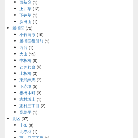
西荻窪
(1)
上井草
(12)
下井草
(1)
浜田山
(1)
板橋区
(72)
小竹向原
(19)
板橋区役所前
(1)
西台
(1)
大山
(15)
中板橋
(8)
ときわ台
(6)
上板橋
(3)
東武練馬
(7)
下赤塚
(5)
板橋本町
(3)
志村坂上
(1)
志村三丁目
(2)
高島平
(1)
北区
(37)
十条
(8)
北赤羽
(1)
西ヶ原四丁目
(1)