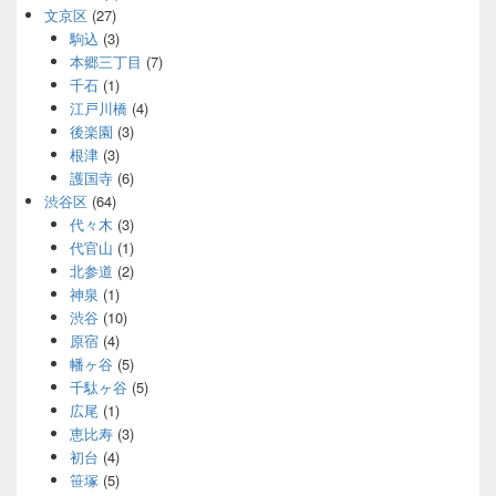
文京区
(27)
駒込
(3)
本郷三丁目
(7)
千石
(1)
江戸川橋
(4)
後楽園
(3)
根津
(3)
護国寺
(6)
渋谷区
(64)
代々木
(3)
代官山
(1)
北参道
(2)
神泉
(1)
渋谷
(10)
原宿
(4)
幡ヶ谷
(5)
千駄ヶ谷
(5)
広尾
(1)
恵比寿
(3)
初台
(4)
笹塚
(5)