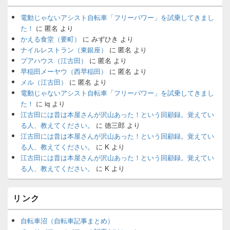
電動じゃないアシスト自転車「フリーパワー」を試乗してきまし
た！
に
匿名
より
かえる食堂（要町）
に
みずひき
より
ナイルレストラン（東銀座）
に
匿名
より
プアハウス（江古田）
に
匿名
より
早稲田メーヤウ（西早稲田）
に
匿名
より
メル（江古田）
に
匿名
より
電動じゃないアシスト自転車「フリーパワー」を試乗してきまし
た！
に
iq
より
江古田には昔は本屋さんが沢山あった！という回顧録。覚えてい
る人、教えてください。
に
徳三郎
より
江古田には昔は本屋さんが沢山あった！という回顧録。覚えてい
る人、教えてください。
に
K
より
江古田には昔は本屋さんが沢山あった！という回顧録。覚えてい
る人、教えてください。
に
K
より
リンク
自転車沼（自転車記事まとめ）