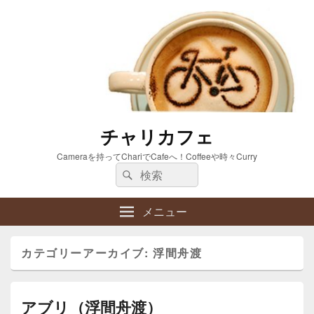
チャリカフェ
Cameraを持ってChariでCafeへ！Coffeeや時々Curry
検
検
索:
索
メニュー
カテゴリーアーカイブ:
浮間舟渡
アブリ（浮間舟渡）