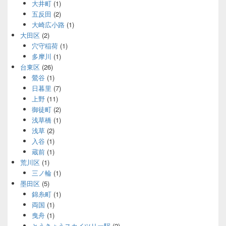
大井町
(1)
五反田
(2)
大崎広小路
(1)
大田区
(2)
穴守稲荷
(1)
多摩川
(1)
台東区
(26)
鶯谷
(1)
日暮里
(7)
上野
(11)
御徒町
(2)
浅草橋
(1)
浅草
(2)
入谷
(1)
蔵前
(1)
荒川区
(1)
三ノ輪
(1)
墨田区
(5)
錦糸町
(1)
両国
(1)
曳舟
(1)
とうきょうスカイツリー駅
(2)