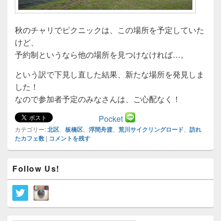
秋のチャリでピクニックは、この場所を予定していた
けど、
予約制というなら他の場所を見つけなければ…。
という訳で下見し直した結果、新たな場所を発見しま
した！
なので参加者予定のみなさんは、ご心配なく！
Pocket
カテゴリー:
北区
、
板橋区
、
浮間舟渡
、
荒川サイクリングロード
、
訪れ
たカフェ数
|
コメントを残す
メ
Follow Us!
イ
ン
サ
イ
ド
バ