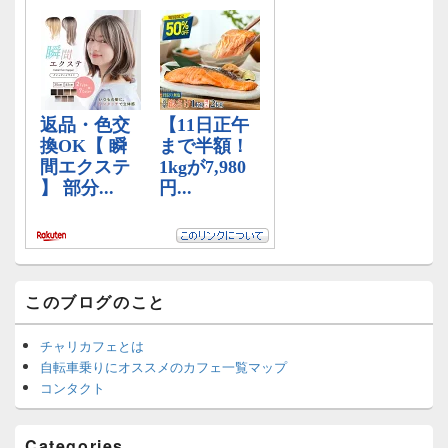
ー
ウ
ィ
ジ
ェ
ッ
ト
エ
リ
ア
このブログのこと
チャリカフェとは
自転車乗りにオススメのカフェ一覧マップ
コンタクト
Categories