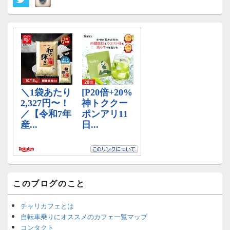
イ
ド
バ
ー
ウ
ィ
ジ
ェ
ッ
ト
エ
リ
ア
このブログのこと
チャリカフェとは
自転車乗りにオススメのカフェ一覧マップ
コンタクト