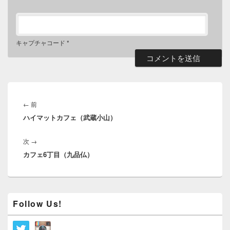
キャプチャコード
*
投
稿
前
←
前
ナ
ハイマットカフェ（武蔵小山）
の
ビ
投
ゲ
次
次
→
稿:
ー
カフェ6丁目（九品仏）
の
シ
投
ョ
稿:
ン
メ
Follow Us!
イ
ン
サ