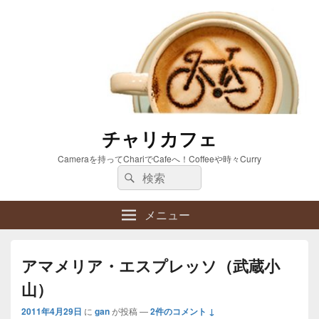
チャリカフェ
Cameraを持ってChariでCafeへ！Coffeeや時々Curry
検
検
索:
索
メニュー
アマメリア・エスプレッソ（武蔵小
山）
2011年4月29日
に
gan
が投稿
—
2件のコメント ↓