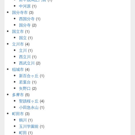
中河原
(1)
国分寺市
(3)
西国分寺
(1)
国分寺
(2)
国立市
(1)
国立
(1)
立川市
(4)
立川
(1)
西立川
(1)
西武立川
(2)
稲城市
(4)
新百合ヶ丘
(1)
若葉台
(1)
矢野口
(2)
多摩市
(5)
聖蹟桜ヶ丘
(4)
小田急永山
(1)
町田市
(3)
鶴川
(1)
玉川学園前
(1)
町田
(1)