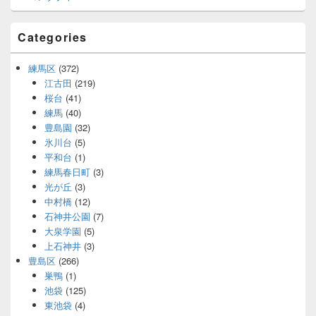
Categories
練馬区
(372)
江古田
(219)
桜台
(41)
練馬
(40)
豊島園
(32)
氷川台
(5)
平和台
(1)
練馬春日町
(3)
光が丘
(3)
中村橋
(12)
石神井公園
(7)
大泉学園
(5)
上石神井
(3)
豊島区
(266)
巣鴨
(1)
池袋
(125)
東池袋
(4)