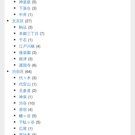
神楽坂
(5)
下落合
(3)
中井
(1)
文京区
(27)
駒込
(3)
本郷三丁目
(7)
千石
(1)
江戸川橋
(4)
後楽園
(3)
根津
(3)
護国寺
(6)
渋谷区
(64)
代々木
(3)
代官山
(1)
北参道
(2)
神泉
(1)
渋谷
(10)
原宿
(4)
幡ヶ谷
(5)
千駄ヶ谷
(5)
広尾
(1)
恵比寿
(3)