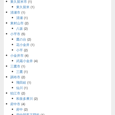
東久留米市
(1)
東久留米
(1)
清瀬市
(1)
清瀬
(1)
東村山市
(2)
八坂
(2)
小平市
(5)
鷹の台
(2)
花小金井
(1)
小平
(2)
小金井市
(4)
武蔵小金井
(4)
三鷹市
(1)
三鷹
(1)
調布市
(2)
飛田給
(1)
仙川
(1)
狛江市
(2)
和泉多摩川
(2)
府中市
(4)
府中
(2)
府中競馬正門前
(1)