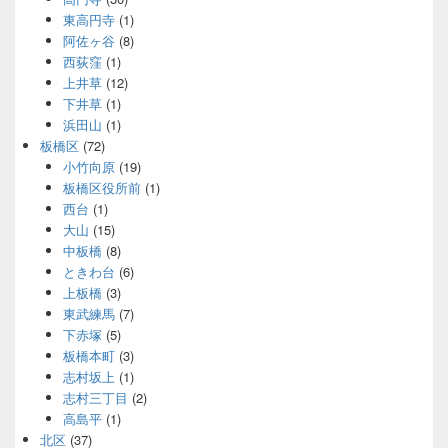
東高円寺
(1)
阿佐ヶ谷
(8)
西荻窪
(1)
上井草
(12)
下井草
(1)
浜田山
(1)
板橋区
(72)
小竹向原
(19)
板橋区役所前
(1)
西台
(1)
大山
(15)
中板橋
(8)
ときわ台
(6)
上板橋
(3)
東武練馬
(7)
下赤塚
(5)
板橋本町
(3)
志村坂上
(1)
志村三丁目
(2)
高島平
(1)
北区
(37)