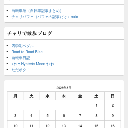
自転車沼（自転車記事まとめ）
チャリパフェ（パフェの記事だけ）note
チャリで散歩ブログ
四季彩ペダル
Road to Road Bike
自転車日記
+†+† Hysteric Moon †+†+
ただポタ！
2026年8月
月
火
水
木
金
土
日
1
2
3
4
5
6
7
8
9
10
11
12
13
14
15
16