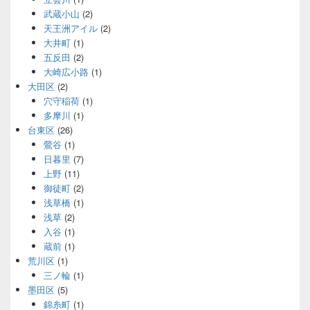
武蔵小山
(2)
天王洲アイル
(2)
大井町
(1)
五反田
(2)
大崎広小路
(1)
大田区
(2)
穴守稲荷
(1)
多摩川
(1)
台東区
(26)
鶯谷
(1)
日暮里
(7)
上野
(11)
御徒町
(2)
浅草橋
(1)
浅草
(2)
入谷
(1)
蔵前
(1)
荒川区
(1)
三ノ輪
(1)
墨田区
(5)
錦糸町
(1)