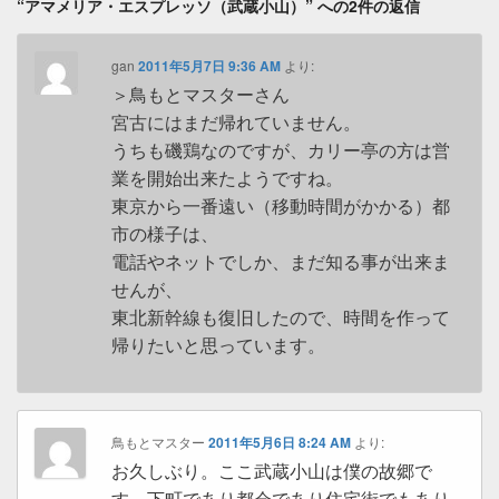
“アマメリア・エスプレッソ（武蔵小山）” への2件の返信
gan
2011年5月7日 9:36 AM
より:
＞鳥もとマスターさん
宮古にはまだ帰れていません。
うちも磯鶏なのですが、カリー亭の方は営
業を開始出来たようですね。
東京から一番遠い（移動時間がかかる）都
市の様子は、
電話やネットでしか、まだ知る事が出来ま
せんが、
東北新幹線も復旧したので、時間を作って
帰りたいと思っています。
鳥もとマスター
2011年5月6日 8:24 AM
より:
お久しぶり。ここ武蔵小山は僕の故郷で
す。下町であり都会であり住宅街でもあり