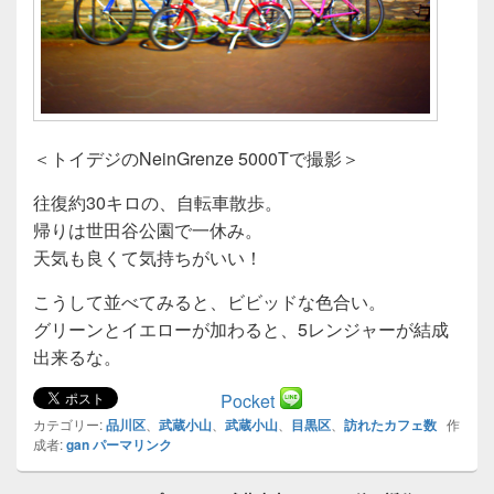
＜トイデジのNeinGrenze 5000Tで撮影＞
往復約30キロの、自転車散歩。
帰りは世田谷公園で一休み。
天気も良くて気持ちがいい！
こうして並べてみると、ビビッドな色合い。
グリーンとイエローが加わると、5レンジャーが結成
出来るな。
Pocket
カテゴリー:
品川区
、
武蔵小山
、
武蔵小山
、
目黒区
、
訪れたカフェ数
作
成者:
gan
パーマリンク