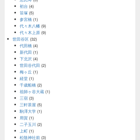
初台
(4)
笹塚
(5)
参宮橋
(1)
代々木八幡
(9)
代々木上原
(9)
世田谷区
(32)
代田橋
(4)
新代田
(1)
下北沢
(4)
世田谷代田
(2)
梅ヶ丘
(1)
経堂
(1)
千歳船橋
(2)
祖師ヶ谷大蔵
(1)
三宿
(3)
三軒茶屋
(5)
駒澤大学
(1)
用賀
(1)
二子玉川
(2)
上町
(1)
松陰神社前
(3)