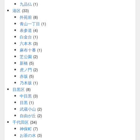
九品仏
(1)
港区
(33)
外苑前
(8)
青山一丁目
(1)
表参道
(4)
白金台
(1)
六本木
(3)
麻布十番
(1)
芝公園
(2)
新橋
(5)
虎ノ門
(2)
赤坂
(5)
乃木坂
(1)
目黒区
(8)
中目黒
(3)
目黒
(1)
武蔵小山
(2)
自由が丘
(2)
千代田区
(34)
神保町
(7)
お茶の水
(3)