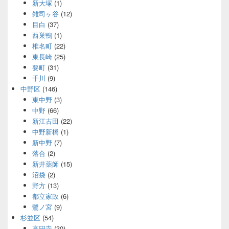
新大塚
(1)
雑司ヶ谷
(12)
目白
(37)
西巣鴨
(1)
椎名町
(22)
東長崎
(25)
要町
(31)
千川
(9)
中野区
(146)
東中野
(3)
中野
(66)
新江古田
(22)
中野新橋
(1)
新中野
(7)
落合
(2)
新井薬師
(15)
沼袋
(2)
野方
(13)
都立家政
(6)
鷺ノ宮
(9)
杉並区
(54)
高円寺
(30)