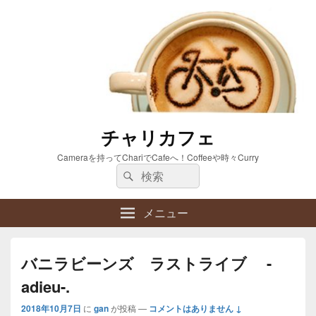
チャリカフェ
Cameraを持ってChariでCafeへ！Coffeeや時々Curry
検
検
索:
索
メニュー
バニラビーンズ ラストライブ -
adieu-.
2018年10月7日
に
gan
が投稿
—
コメントはありません ↓