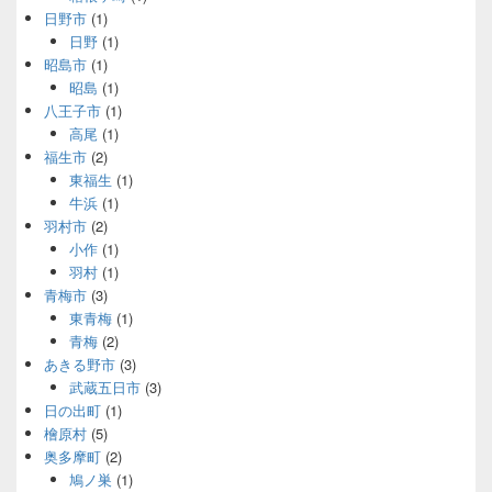
日野市
(1)
日野
(1)
昭島市
(1)
昭島
(1)
八王子市
(1)
高尾
(1)
福生市
(2)
東福生
(1)
牛浜
(1)
羽村市
(2)
小作
(1)
羽村
(1)
青梅市
(3)
東青梅
(1)
青梅
(2)
あきる野市
(3)
武蔵五日市
(3)
日の出町
(1)
檜原村
(5)
奥多摩町
(2)
鳩ノ巣
(1)