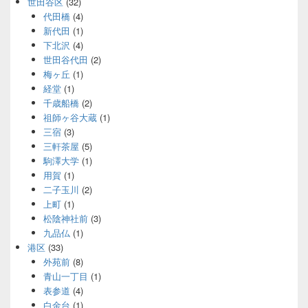
世田谷区
(32)
代田橋
(4)
新代田
(1)
下北沢
(4)
世田谷代田
(2)
梅ヶ丘
(1)
経堂
(1)
千歳船橋
(2)
祖師ヶ谷大蔵
(1)
三宿
(3)
三軒茶屋
(5)
駒澤大学
(1)
用賀
(1)
二子玉川
(2)
上町
(1)
松陰神社前
(3)
九品仏
(1)
港区
(33)
外苑前
(8)
青山一丁目
(1)
表参道
(4)
白金台
(1)