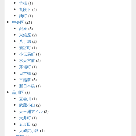
竹橋
(1)
九段下
(4)
麹町
(1)
中央区
(21)
銀座
(5)
東銀座
(2)
八丁堀
(2)
新富町
(1)
小伝馬町
(1)
水天宮前
(2)
茅場町
(1)
日本橋
(2)
三越前
(5)
新日本橋
(1)
品川区
(8)
立会川
(1)
武蔵小山
(2)
天王洲アイル
(2)
大井町
(1)
五反田
(2)
大崎広小路
(1)