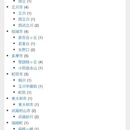
国立
(1)
立川市
(4)
立川
(1)
西立川
(1)
西武立川
(2)
稲城市
(4)
新百合ヶ丘
(1)
若葉台
(1)
矢野口
(2)
多摩市
(5)
聖蹟桜ヶ丘
(4)
小田急永山
(1)
町田市
(3)
鶴川
(1)
玉川学園前
(1)
町田
(1)
東大和市
(1)
東大和市
(1)
武蔵村山市
(2)
武蔵砂川
(2)
瑞穂町
(1)
箱根ヶ崎
(1)