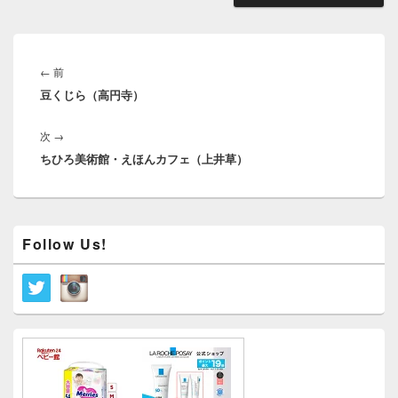
投
稿
前
←
前
ナ
豆くじら（高円寺）
の
ビ
投
ゲ
次
次
→
稿:
ー
ちひろ美術館・えほんカフェ（上井草）
の
シ
投
ョ
稿:
ン
メ
Follow Us!
イ
ン
サ
イ
ド
バ
ー
ウ
ィ
ジ