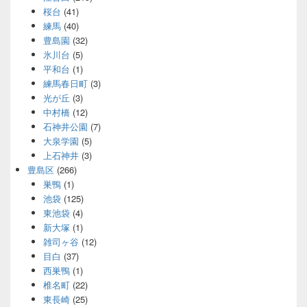
桜台
(41)
練馬
(40)
豊島園
(32)
氷川台
(5)
平和台
(1)
練馬春日町
(3)
光が丘
(3)
中村橋
(12)
石神井公園
(7)
大泉学園
(5)
上石神井
(3)
豊島区
(266)
巣鴨
(1)
池袋
(125)
東池袋
(4)
新大塚
(1)
雑司ヶ谷
(12)
目白
(37)
西巣鴨
(1)
椎名町
(22)
東長崎
(25)