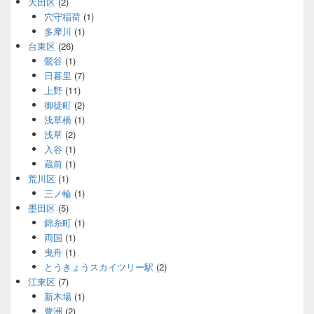
大田区
(2)
穴守稲荷
(1)
多摩川
(1)
台東区
(26)
鶯谷
(1)
日暮里
(7)
上野
(11)
御徒町
(2)
浅草橋
(1)
浅草
(2)
入谷
(1)
蔵前
(1)
荒川区
(1)
三ノ輪
(1)
墨田区
(5)
錦糸町
(1)
両国
(1)
曳舟
(1)
とうきょうスカイツリー駅
(2)
江東区
(7)
新木場
(1)
豊洲
(2)