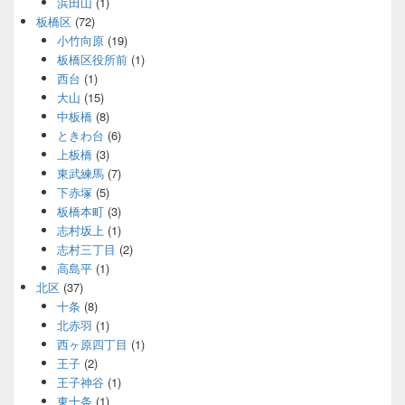
浜田山
(1)
板橋区
(72)
小竹向原
(19)
板橋区役所前
(1)
西台
(1)
大山
(15)
中板橋
(8)
ときわ台
(6)
上板橋
(3)
東武練馬
(7)
下赤塚
(5)
板橋本町
(3)
志村坂上
(1)
志村三丁目
(2)
高島平
(1)
北区
(37)
十条
(8)
北赤羽
(1)
西ヶ原四丁目
(1)
王子
(2)
王子神谷
(1)
東十条
(1)