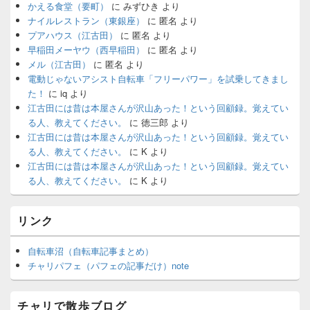
かえる食堂（要町）
に
みずひき
より
ナイルレストラン（東銀座）
に
匿名
より
プアハウス（江古田）
に
匿名
より
早稲田メーヤウ（西早稲田）
に
匿名
より
メル（江古田）
に
匿名
より
電動じゃないアシスト自転車「フリーパワー」を試乗してきまし
た！
に
iq
より
江古田には昔は本屋さんが沢山あった！という回顧録。覚えてい
る人、教えてください。
に
徳三郎
より
江古田には昔は本屋さんが沢山あった！という回顧録。覚えてい
る人、教えてください。
に
K
より
江古田には昔は本屋さんが沢山あった！という回顧録。覚えてい
る人、教えてください。
に
K
より
リンク
自転車沼（自転車記事まとめ）
チャリパフェ（パフェの記事だけ）note
チャリで散歩ブログ