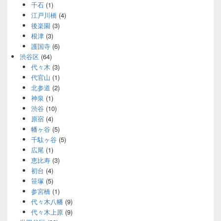
千石
(1)
江戸川橋
(4)
後楽園
(3)
根津
(3)
護国寺
(6)
渋谷区
(64)
代々木
(3)
代官山
(1)
北参道
(2)
神泉
(1)
渋谷
(10)
原宿
(4)
幡ヶ谷
(5)
千駄ヶ谷
(5)
広尾
(1)
恵比寿
(3)
初台
(4)
笹塚
(5)
参宮橋
(1)
代々木八幡
(9)
代々木上原
(9)