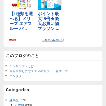
ェ
ッ
ト
エ
リ
ア
このブログのこと
チャリカフェとは
自転車乗りにオススメのカフェ一覧マップ
コンタクト
Categories
練馬区
(372)
江古田
(219)