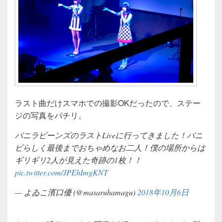
ラスト曲だけスマホでの撮影OKだったので、ステー
ジの写真をパチリ。
バニラビーンズのラストLiveに行ってきました！バニ
ビらしく最後までおちゃめなお二人！僕の場所からは
ギリギリ2人が見えた奇跡の1枚！！
pic.twitter.com/JPEhImgKNT
— よゐこ濱口優 (@masaruhamagu)
2018年10月6日