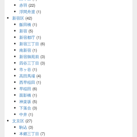
赤羽
(22)
浮間舟渡
(1)
新宿区
(42)
飯田橋
(1)
新宿
(5)
新宿都庁
(1)
新宿三丁目
(6)
南新宿
(1)
新宿御苑前
(3)
四谷三丁目
(3)
市ヶ谷
(1)
高田馬場
(4)
西早稲田
(1)
早稲田
(6)
面影橋
(1)
神楽坂
(5)
下落合
(3)
中井
(1)
文京区
(27)
駒込
(3)
本郷三丁目
(7)