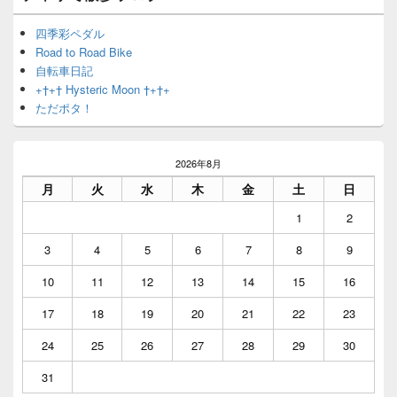
四季彩ペダル
Road to Road Bike
自転車日記
+†+† Hysteric Moon †+†+
ただポタ！
2026年8月
月
火
水
木
金
土
日
1
2
3
4
5
6
7
8
9
10
11
12
13
14
15
16
17
18
19
20
21
22
23
24
25
26
27
28
29
30
31