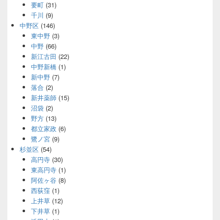
要町
(31)
千川
(9)
中野区
(146)
東中野
(3)
中野
(66)
新江古田
(22)
中野新橋
(1)
新中野
(7)
落合
(2)
新井薬師
(15)
沼袋
(2)
野方
(13)
都立家政
(6)
鷺ノ宮
(9)
杉並区
(54)
高円寺
(30)
東高円寺
(1)
阿佐ヶ谷
(8)
西荻窪
(1)
上井草
(12)
下井草
(1)