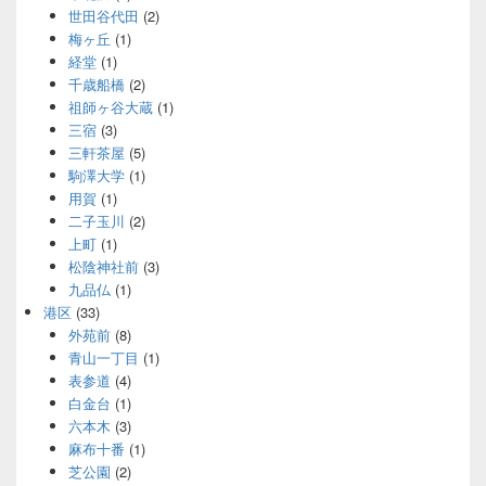
世田谷代田
(2)
梅ヶ丘
(1)
経堂
(1)
千歳船橋
(2)
祖師ヶ谷大蔵
(1)
三宿
(3)
三軒茶屋
(5)
駒澤大学
(1)
用賀
(1)
二子玉川
(2)
上町
(1)
松陰神社前
(3)
九品仏
(1)
港区
(33)
外苑前
(8)
青山一丁目
(1)
表参道
(4)
白金台
(1)
六本木
(3)
麻布十番
(1)
芝公園
(2)