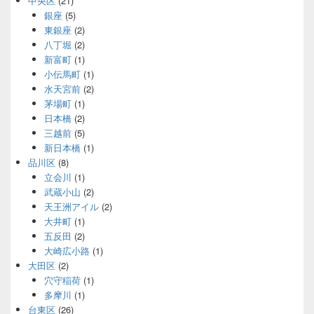
中央区
(21)
銀座
(5)
東銀座
(2)
八丁堀
(2)
新富町
(1)
小伝馬町
(1)
水天宮前
(2)
茅場町
(1)
日本橋
(2)
三越前
(5)
新日本橋
(1)
品川区
(8)
立会川
(1)
武蔵小山
(2)
天王洲アイル
(2)
大井町
(1)
五反田
(2)
大崎広小路
(1)
大田区
(2)
穴守稲荷
(1)
多摩川
(1)
台東区
(26)