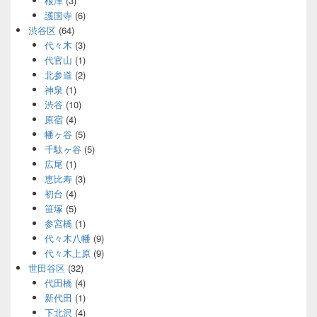
根津
(3)
護国寺
(6)
渋谷区
(64)
代々木
(3)
代官山
(1)
北参道
(2)
神泉
(1)
渋谷
(10)
原宿
(4)
幡ヶ谷
(5)
千駄ヶ谷
(5)
広尾
(1)
恵比寿
(3)
初台
(4)
笹塚
(5)
参宮橋
(1)
代々木八幡
(9)
代々木上原
(9)
世田谷区
(32)
代田橋
(4)
新代田
(1)
下北沢
(4)