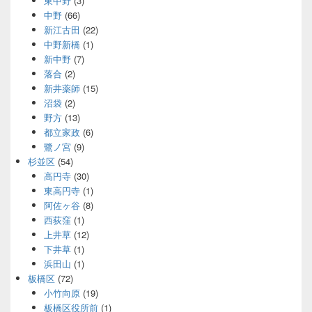
東中野
(3)
中野
(66)
新江古田
(22)
中野新橋
(1)
新中野
(7)
落合
(2)
新井薬師
(15)
沼袋
(2)
野方
(13)
都立家政
(6)
鷺ノ宮
(9)
杉並区
(54)
高円寺
(30)
東高円寺
(1)
阿佐ヶ谷
(8)
西荻窪
(1)
上井草
(12)
下井草
(1)
浜田山
(1)
板橋区
(72)
小竹向原
(19)
板橋区役所前
(1)