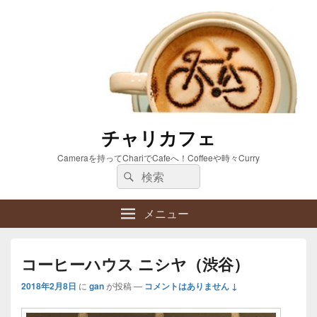
チャリカフェ
Cameraを持ってChariでCafeへ！Coffeeや時々Curry
検
検
索:
索
メニュー
コーヒーハウス ニシヤ（渋谷）
2018年2月8日
に
gan
が投稿
—
コメントはありません ↓