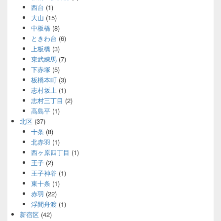
西台
(1)
大山
(15)
中板橋
(8)
ときわ台
(6)
上板橋
(3)
東武練馬
(7)
下赤塚
(5)
板橋本町
(3)
志村坂上
(1)
志村三丁目
(2)
高島平
(1)
北区
(37)
十条
(8)
北赤羽
(1)
西ヶ原四丁目
(1)
王子
(2)
王子神谷
(1)
東十条
(1)
赤羽
(22)
浮間舟渡
(1)
新宿区
(42)