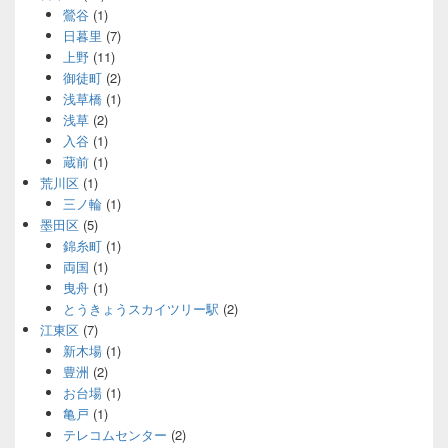
鶯谷
(1)
日暮里
(7)
上野
(11)
御徒町
(2)
浅草橋
(1)
浅草
(2)
入谷
(1)
蔵前
(1)
荒川区
(1)
三ノ輪
(1)
墨田区
(5)
錦糸町
(1)
両国
(1)
曳舟
(1)
とうきょうスカイツリー駅
(2)
江東区
(7)
新木場
(1)
豊洲
(2)
お台場
(1)
亀戸
(1)
テレコムセンター
(2)