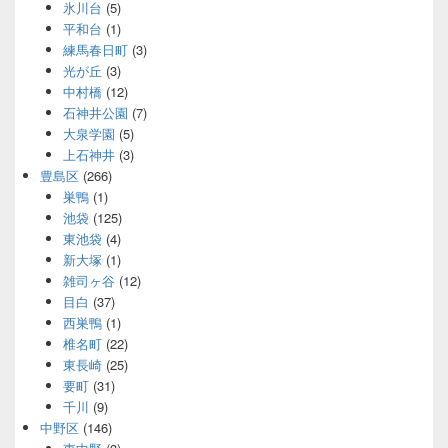
氷川台
(5)
平和台
(1)
練馬春日町
(3)
光が丘
(3)
中村橋
(12)
石神井公園
(7)
大泉学園
(5)
上石神井
(3)
豊島区
(266)
巣鴨
(1)
池袋
(125)
東池袋
(4)
新大塚
(1)
雑司ヶ谷
(12)
目白
(37)
西巣鴨
(1)
椎名町
(22)
東長崎
(25)
要町
(31)
千川
(9)
中野区
(146)