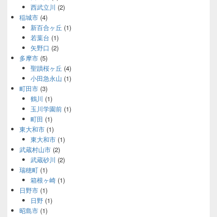
西武立川
(2)
稲城市
(4)
新百合ヶ丘
(1)
若葉台
(1)
矢野口
(2)
多摩市
(5)
聖蹟桜ヶ丘
(4)
小田急永山
(1)
町田市
(3)
鶴川
(1)
玉川学園前
(1)
町田
(1)
東大和市
(1)
東大和市
(1)
武蔵村山市
(2)
武蔵砂川
(2)
瑞穂町
(1)
箱根ヶ崎
(1)
日野市
(1)
日野
(1)
昭島市
(1)