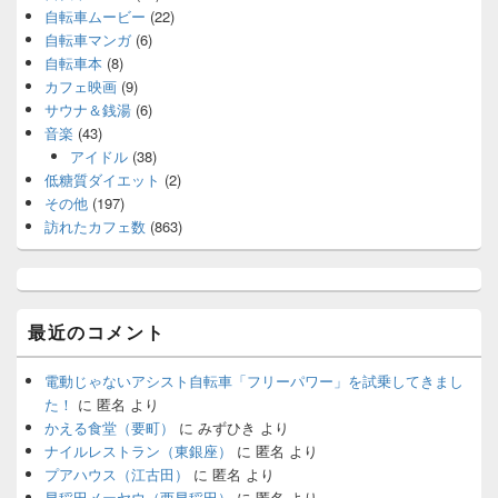
自転車ムービー
(22)
自転車マンガ
(6)
自転車本
(8)
カフェ映画
(9)
サウナ＆銭湯
(6)
音楽
(43)
アイドル
(38)
低糖質ダイエット
(2)
その他
(197)
訪れたカフェ数
(863)
最近のコメント
電動じゃないアシスト自転車「フリーパワー」を試乗してきまし
た！
に
匿名
より
かえる食堂（要町）
に
みずひき
より
ナイルレストラン（東銀座）
に
匿名
より
プアハウス（江古田）
に
匿名
より
早稲田メーヤウ（西早稲田）
に
匿名
より