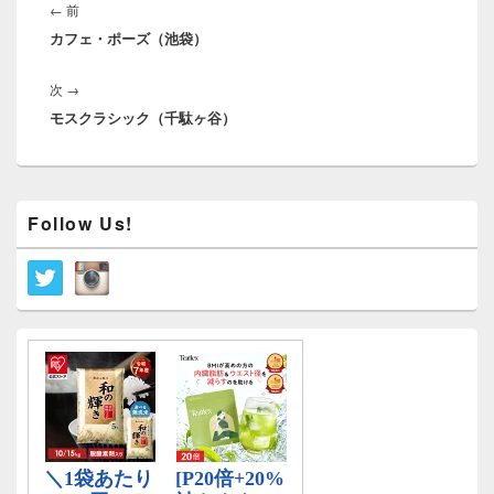
稿
前
←
前
ナ
カフェ・ポーズ（池袋）
の
ビ
投
ゲ
次
次
→
稿:
ー
モスクラシック（千駄ヶ谷）
の
シ
投
ョ
稿:
ン
メ
Follow Us!
イ
ン
サ
イ
ド
バ
ー
ウ
ィ
ジ
ェ
ッ
ト
エ