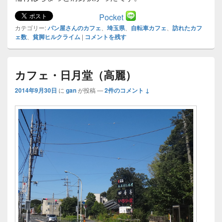
Pocket
カテゴリー:
パン屋さんのカフェ
、
埼玉県
、
自転車カフェ
、
訪れたカフ
ェ数
、
貧脚ヒルクライム
|
コメントを残す
カフェ・日月堂（高麗）
2014年9月30日
に
gan
が投稿
—
2件のコメント ↓