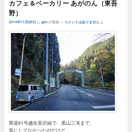
カフェ＆ベーカリー あがのん（東吾
野）
2014年11月26日
に
gan
が投稿
—
コメントはありません ↓
県道61号越生長沢線で、黒山三滝まで。
気にしてなかったのだけど、