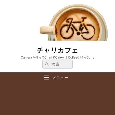
チャリカフェ
Cameraを持ってChariでCafeへ！Coffeeや時々Curry
検
検
索:
索
メニュー